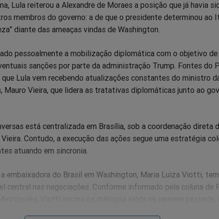
a, Lula reiterou a Alexandre de Moraes a posição que já havia si
ros membros do governo: a de que o presidente determinou ao 
meza” diante das ameaças vindas de Washington.
do pessoalmente a mobilização diplomática com o objetivo de 
ventuais sanções por parte da administração Trump. Fontes do P
 que Lula vem recebendo atualizações constantes do ministro d
, Mauro Vieira, que lidera as tratativas diplomáticas junto ao go
ersas está centralizada em Brasília, sob a coordenação direta d
Vieira. Contudo, a execução das ações segue uma estratégia col
ntes atuando em sincronia.
 a embaixadora do Brasil em Washington, Maria Luiza Viotti, tem
 central nas negociações. Conforme informado pela coluna de 
 Metrópoles, Viotti iniciou os diálogos ainda na semana passada,
io.