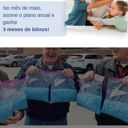
dado por Moraes - foram expostos! Nessa obra estão todos os
No mês de maio,
 e estranhas ações do judiciário que o "sistema" quer esconder à 
assine o plano anual e
r esse livro na mão? Clique no link abaixo:
ganhe
3 meses de bônus!
udoconservador.com.br/products/supremo-silencio-o-que-voce-