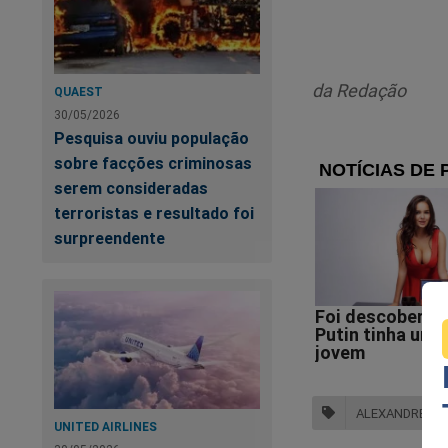
Nas interações dip
dois países e sali
poderá ser encarada
da Redação
QUAEST
30/05/2026
A orientação transm
Pesquisa ouviu população
comunicados à impr
sobre facções criminosas
busca preservar os
serem consideradas
midiático entre os 
terroristas e resultado foi
surpreendente
De acordo com font
articulações por m
Executivo que mant
O desespero é geral
A "conta" está cheg
ALEXANDRE DE
UNITED AIRLINES
parlamentares, jor