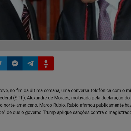
ilhar
mpartilhar
Compartilhar
Compartilhar
Compartilhar
teve, no fim da última semana, uma conversa telefônica com o mi
o
no
no
no
ederal (STF), Alexandre de Moraes, motivada pela declaração do
do norte-americano, Marco Rubio. Rubio afirmou publicamente ha
pp
itter
Messenger
Telegram
Gettr
ade” de que o governo Trump aplique sanções contra o magistrad