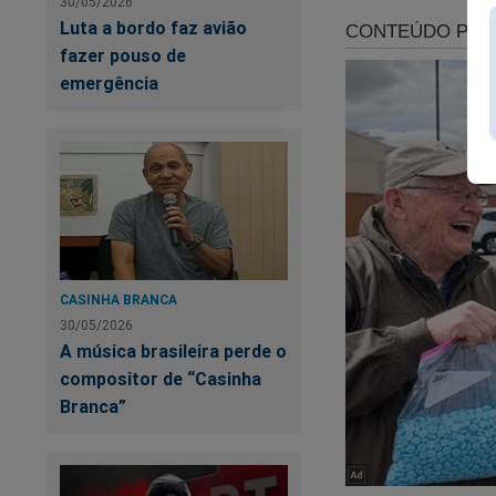
30/05/2026
Fakes News - coman
Luta a bordo faz avião
de censura, prisões
fazer pouso de
custo. Mas, como te
emergência
https://www.conte
pode-saber
Veja a capa:
CASINHA BRANCA
30/05/2026
A música brasileira perde o
compositor de “Casinha
Branca”