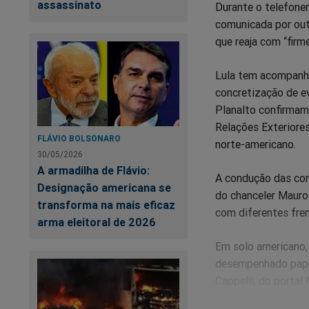
assassinato
Durante o telefonem
comunicada por out
que reaja com “fir
Lula tem acompanha
concretização de e
Planalto confirmam
Relações Exteriores
FLÁVIO BOLSONARO
norte-americano.
30/05/2026
A armadilha de Flávio:
A condução das conv
Designação americana se
do chanceler Mauro 
transforma na mais eficaz
com diferentes fre
arma eleitoral de 2026
Em solo americano,
desempenhado papel
Cappelli, do portal
declarações de Rub