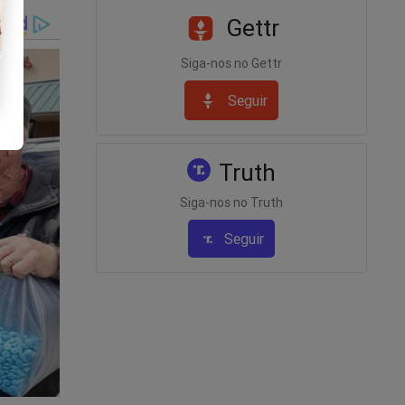
 relatos
Gettr
todo
Siga-nos no Gettr
nao-
Seguir
Truth
Siga-nos no Truth
Seguir