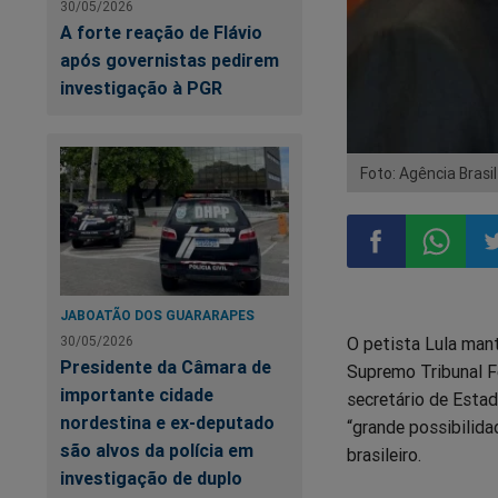
30/05/2026
A forte reação de Flávio
após governistas pedirem
investigação à PGR
Foto: Agência Brasil
Compartilhar
Compart
Co
JABOATÃO DOS GUARARAPES
30/05/2026
O petista Lula man
no
no
n
Presidente da Câmara de
Supremo Tribunal F
importante cidade
secretário de Esta
Facebook
Whatsa
Tw
nordestina e ex-deputado
“grande possibilid
são alvos da polícia em
brasileiro.
investigação de duplo