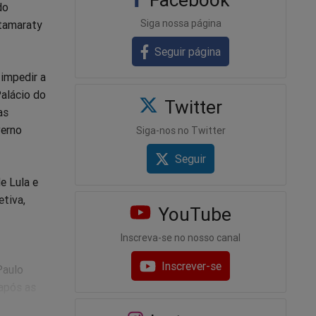
do
Siga nossa página
Itamaraty
Seguir página
impedir a
alácio do
Twitter
as
verno
Siga-nos no Twitter
Seguir
e Lula e
etiva,
YouTube
Inscreva-se no nosso canal
Inscrever-se
Paulo
 após as