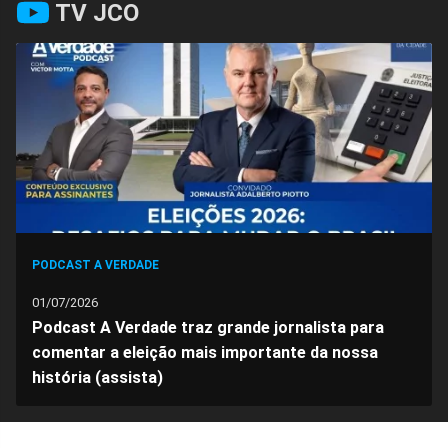
TV JCO
no
no
no
no
no
no
Facebook
Whatsapp
Twitter
Messenger
Telegram
Gettr
PODCAST A VERDADE
01/07/2026
Podcast A Verdade traz grande jornalista para
comentar a eleição mais importante da nossa
história (assista)