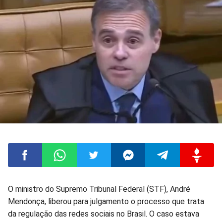
Compartilhar
Compartilhar
Compartilhar
Compartilhar
Compartilhar
Compart
O ministro do Supremo Tribunal Federal (STF), André
Mendonça, liberou para julgamento o processo que trata
no
no
no
no
no
no
da regulação das redes sociais no Brasil. O caso estava