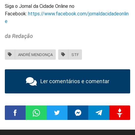
Siga o Jornal da Cidade Online no
Facebook:
https://www.facebook.com/jornaldacidadeonlin
e
da Redação
ANDRÉ MENDONÇA
STF
Ler comentários e comentar
Compartilhar
Compartilhar
Compartilhar
Compartilhar
Compartilhar
Compart