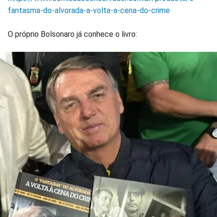
fantasma-do-alvorada-a-volta-a-cena-do-crime
O próprio Bolsonaro já conhece o livro: