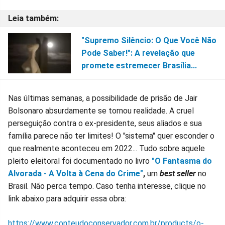
"Supremo Silêncio: O Que Você Não
Pode Saber!": A revelação que
promete estremecer Brasília...
Nas últimas semanas, a possibilidade de prisão de Jair
Bolsonaro absurdamente se tornou realidade. A cruel
perseguição contra o ex-presidente, seus aliados e sua
família parece não ter limites! O "sistema" quer esconder o
que realmente aconteceu em 2022... Tudo sobre aquele
pleito eleitoral foi documentado no livro
"O Fantasma do
Alvorada - A Volta à Cena do Crime"
,
um
best seller
no
Brasil. Não perca tempo. Caso tenha interesse, clique no
link abaixo para adquirir essa obra:
https://www.conteudoconservador.com.br/products/o-