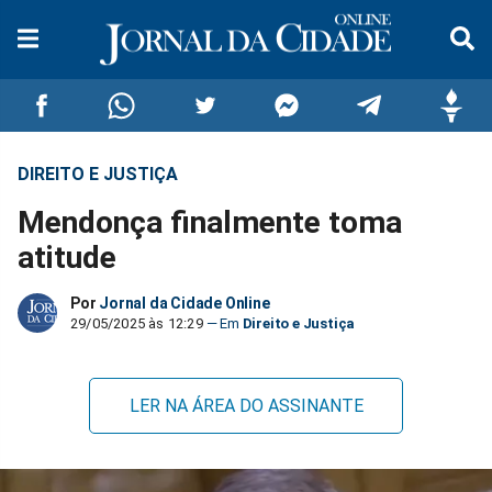
DIREITO E JUSTIÇA
Compartilhar
Compartilhar
Compartilhar
Compartilhar
Compartilhar
Compar
Mendonça finalmente toma
no
no
no
no
no
no
atitude
Facebook
Whatsapp
Twitter
Messenger
Telegram
Gettr
Por
Jornal da Cidade Online
29/05/2025 às 12:29
Direito e Justiça
LER NA ÁREA DO ASSINANTE