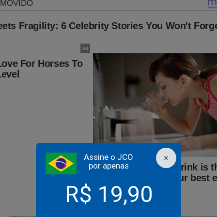
Assine o JCO
×
por apenas
R$ 19,90