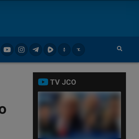
TV JCO
o