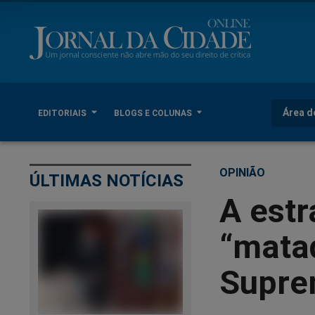
Área d
EDITORIAIS
BLOGS E COLUNAS
OPINIÃO
ÚLTIMAS NOTÍCIAS
A estr
“matad
Supr