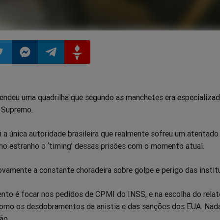
ilhar
mpartilhar
Compartilhar
Compartilhar
Compartilhar
prendeu uma quadrilha que segundo as manchetes era especializa
o
no
no
no
 Supremo.
pp
itter
Messenger
Telegram
Gettr
 a única autoridade brasileira que realmente sofreu um atentado
ho estranho o ‘timing’ dessas prisões com o momento atual.
vamente a constante choradeira sobre golpe e perigo das instit
nto é focar nos pedidos de CPMI do INSS, e na escolha do relat
como os desdobramentos da anistia e das sanções dos EUA. Nad
ão.