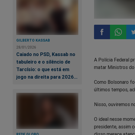
GILBERTO KASSAB
Compartilhar
Compart
Co
28/01/2026
Caiado no PSD, Kassab no
A Polícia Federal 
no
no
n
tabuleiro e o silêncio de
matar Ministros do
Tarcísio: o que está em
Facebook
Whatsa
Tw
jogo na direita para 2026...
Como Bolsonaro foi
últimos tempos, ac
Nisso, ouviremos no
O ideal nesse mome
presidente, assim 
disso merece atenç
REDE GLOBO