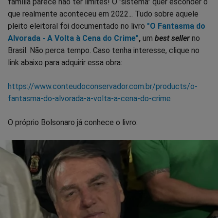
família parece não ter limites! O "sistema" quer esconder o
que realmente aconteceu em 2022... Tudo sobre aquele
pleito eleitoral foi documentado no livro
"O Fantasma do
Alvorada - A Volta à Cena do Crime"
,
um
best seller
no
Brasil. Não perca tempo. Caso tenha interesse, clique no
link abaixo para adquirir essa obra:
https://www.conteudoconservador.com.br/products/o-
fantasma-do-alvorada-a-volta-a-cena-do-crime
O próprio Bolsonaro já conhece o livro: