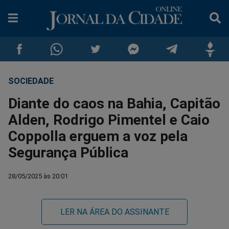
SOCIEDADE
Compartilhar
Compartilhar
Compartilhar
Compartilhar
Compartilhar
Compar
Diante do caos na Bahia, Capitão
no
no
no
no
no
no
Alden, Rodrigo Pimentel e Caio
Coppolla erguem a voz pela
Facebook
Whatsapp
Twitter
Messenger
Telegram
Gettr
Segurança Pública
28/05/2025 às 20:01
LER NA ÁREA DO ASSINANTE