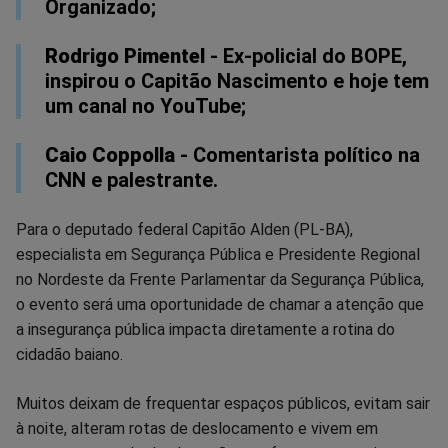
Organizado;
Rodrigo Pimentel
- Ex-policial do BOPE,
inspirou o Capitão Nascimento e hoje tem
um canal no YouTube;
Caio Coppolla
- Comentarista político na
CNN e palestrante.
Para o deputado federal Capitão Alden (PL-BA),
especialista em Segurança Pública e Presidente Regional
no Nordeste da Frente Parlamentar da Segurança Pública,
o evento será uma oportunidade de chamar a atenção que
a‭ insegurança‬‭ pública‬‭ impacta‬‭ diretamente‬‭ a‬‭ rotina‬‭ do‬‭
cidadão baiano.‬‭
Muitos deixam‬‭ de‬‭ frequentar‬‭ espaços‬‭ públicos,‬‭ evitam‬‭ sair‬‭
à‬‭ noite,‬‭ alteram‬‭ rotas‬‭ de‬ deslocamento e vivem em