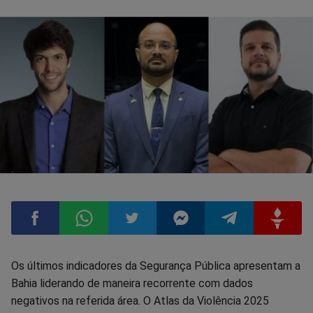
Compartilhar
Compartilhar
Compartilhar
Compartilhar
Compartilhar
Compart
Os últimos indicadores da Segurança Pública apresentam a
Bahia liderando de maneira recorrente com dados
no
no
no
no
no
no
negativos na referida área. O Atlas da Violência 2025