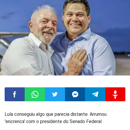
Compartilhar
Compartilhar
Compartilhar
Compartilhar
Compartilhar
Compart
Lula conseguiu algo que parecia distante. Arrumou
'encrenca' com o presidente do Senado Federal.
no
no
no
no
no
no