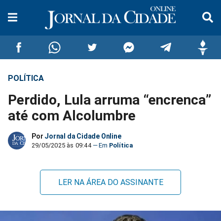
POLÍTICA
Compartilhar
Compartilhar
Compartilhar
Compartilhar
Compartilhar
Compar
Perdido, Lula arruma “encrenca”
no
no
no
no
no
no
até com Alcolumbre
Facebook
Whatsapp
Twitter
Messenger
Telegram
Gettr
Por
Jornal da Cidade Online
29/05/2025 às 09:44
Política
LER NA ÁREA DO ASSINANTE