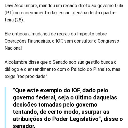
Davi Alcolumbre, mandou um recado direto ao governo Lula
Facebook
Whatsapp
Twitter
Messenger
Telegram
Gettr
(PT) no encerramento da sessão plenária desta quarta-
feira (28).
Ele criticou a mudança de regras do Imposto sobre
Operações Financeiras, o IOF, sem consultar o Congresso
Nacional.
Alcolumbre disse que o Senado sob sua gestão busca o
diálogo e o entendimento com o Palácio do Planalto, mas
exige “reciprocidade”.
“Que este exemplo do IOF, dado pelo
governo federal, seja o último daquelas
decisões tomadas pelo governo
tentando, de certo modo, usurpar as
atribuições do Poder Legislativo”, disse o
senador.