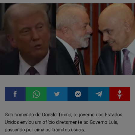
Compartilhar
Compartilhar
Compartilhar
Compartilhar
Compartilhar
Compart
Sob comando de Donald Trump, o governo dos Estados
Unidos enviou um ofício diretamente ao Governo Lula,
no
no
no
no
no
no
passando por cima os trâmites usuais.