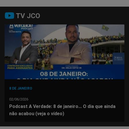
Compartilhar
Compartilhar
Compartilhar
Compartilhar
Compartilhar
Compart
TV JCO
no
no
no
no
no
no
Facebook
Whatsapp
Twitter
Messenger
Telegram
Gettr
8 DE JANEIRO
02/06/2026
Podcast A Verdade: 8 de janeiro... O dia que ainda
não acabou (veja o vídeo)