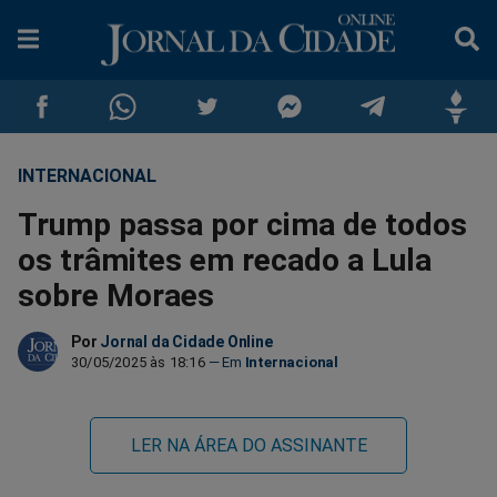
INTERNACIONAL
Compartilhar
Compartilhar
Compartilhar
Compartilhar
Compartilhar
Compar
Trump passa por cima de todos
no
no
no
no
no
no
os trâmites em recado a Lula
sobre Moraes
Facebook
Whatsapp
Twitter
Messenger
Telegram
Gettr
Por
Jornal da Cidade Online
30/05/2025 às 18:16
Internacional
LER NA ÁREA DO ASSINANTE