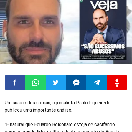
Compartilhar
Compartilhar
Compartilhar
Compartilhar
Compartilhar
Compart
Um suas redes sociais, o jornalista Paulo Figueiredo
publicou uma importante análise:
no
no
no
no
no
no
"É natural que Eduardo Bolsonaro esteja se cacifando
Facebook
Whatsapp
Twitter
Messenger
Telegram
Gettr
como o grande líder político deste momento do Brasil e,