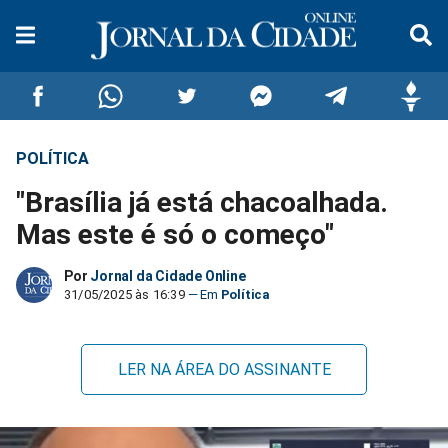
POLÍTICA
Compartilhar
Compartilhar
Compartilhar
Compartilhar
Compartilhar
Compar
"Brasília já está chacoalhada.
no
no
no
no
no
no
Mas este é só o começo"
Facebook
Whatsapp
Twitter
Messenger
Telegram
Gettr
Por
Jornal da Cidade Online
31/05/2025 às 16:39
Política
LER NA ÁREA DO ASSINANTE