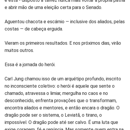
e está - disposto a talvez nunca mais voltar à própria pátria
e abrir mão de uma eleição certa para o Senado.
Aguentou chacota e escárnio — inclusive dos aliados, pelas
costas — de cabeça erguida.
Vieram os primeiros resultados. E nos próximos dias, virão
muitos outros.
Essa é a jornada do herói.
Carl Jung chamou isso de um arquétipo profundo, inscrito
no inconsciente coletivo: o herói é aquele que sente o
chamado, atravessa o limiar, mergulha no caos e no
desconhecido, enfrenta provações que o transformam,
encontra aliados e mentores, e então encara o dragão. O
dragão pode ser o sistema, o Leviatã, o tirano, o
impossível. O dragão pode até ser calvo. É uma luta que
exige coragem, fé e renúncia. Mas somente quem entra na