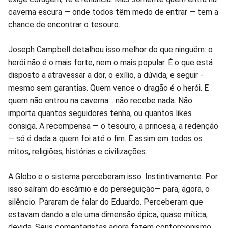
caverna escura — onde todos têm medo de entrar — tem a
chance de encontrar o tesouro.
Joseph Campbell detalhou isso melhor do que ninguém: o
herói não é o mais forte, nem o mais popular. É o que está
disposto a atravessar a dor, o exílio, a dúvida, e seguir -
mesmo sem garantias. Quem vence o dragão é o herói. E
quem não entrou na caverna… não recebe nada. Não
importa quantos seguidores tenha, ou quantos likes
consiga. A recompensa — o tesouro, a princesa, a redenção
— só é dada a quem foi até o fim. É assim em todos os
mitos, religiões, histórias e civilizações.
A Globo e o sistema perceberam isso. Instintivamente. Por
isso saíram do escárnio e do perseguição— para, agora, o
silêncio. Pararam de falar do Eduardo. Perceberam que
estavam dando a ele uma dimensão épica, quase mítica,
devida. Seus comentaristas agora fazem contorcionismo