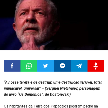
Compartilhar
Compartilhar
Compartilhar
Compartilhar
Compartilhar
Compart
“A nossa tarefa é de destruir, uma destruição terrível, total,
implacável, universal” – (Serguei Nietcháiev, personagem
no
no
no
no
no
no
do livro “Os Demônios”, de Dostoievski).
Facebook
Whatsapp
Twitter
Messenger
Telegram
Gettr
Os habitantes da Terra dos Papagaios jogaram pedra na