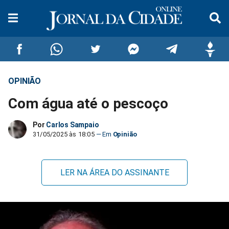
OPINIÃO
Compartilhar
Compartilhar
Compartilhar
Compartilhar
Compartilhar
Compar
Com água até o pescoço
no
no
no
no
no
no
Por
Carlos Sampaio
Facebook
Whatsapp
Twitter
Messenger
Telegram
Gettr
31/05/2025 às 18:05
Opinião
LER NA ÁREA DO ASSINANTE