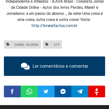
Independente e Afiliados - AJOIA Brasil - Colunista Jornal
da Cidade Online - Autor dos livros Perdeu, Mané! e
Jornalismo: a um passo do abismo..., da série Uma coisa é
uma coisa, outra coisa é outra coisa! Visite:
http://livrariafactus.com.br
DANIEL SILVEIRA
STF
Ler comentários e comentar
Compartilhar
Compartilhar
Compartilhar
Compartilhar
Compartilhar
Compart