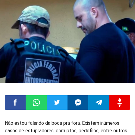
Compartilhar
Compartilhar
Compartilhar
Compartilhar
Compartilhar
Compart
Não estou falando da boca pra fora. Existem inúmeros
casos de estupradores, corruptos, pedófilos, entre outros