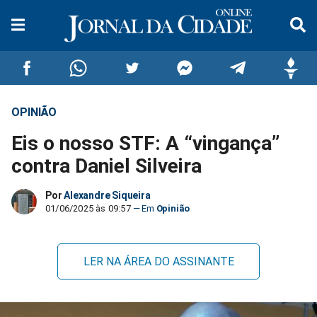
OPINIÃO
Compartilhar
Compartilhar
Compartilhar
Compartilhar
Compartilhar
Compar
Eis o nosso STF: A “vingança”
no
no
no
no
no
no
contra Daniel Silveira
Facebook
Whatsapp
Twitter
Messenger
Telegram
Gettr
Por
Alexandre Siqueira
01/06/2025 às 09:57
Opinião
LER NA ÁREA DO ASSINANTE