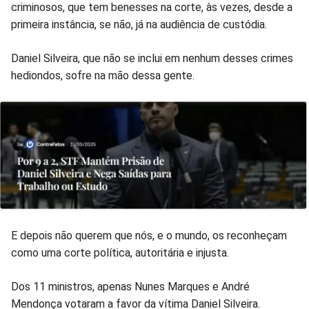
no
no
no
no
no
no
criminosos, que tem benesses na corte, às vezes, desde a
primeira instância, se não, já na audiência de custódia.
Facebook
Whatsapp
Twitter
Messenger
Telegram
Gettr
Daniel Silveira, que não se inclui em nenhum desses crimes
hediondos, sofre na mão dessa gente.
E depois não querem que nós, e o mundo, os reconheçam
como uma corte política, autoritária e injusta.
Dos 11 ministros, apenas Nunes Marques e André
Mendonça votaram a favor da vítima Daniel Silveira.