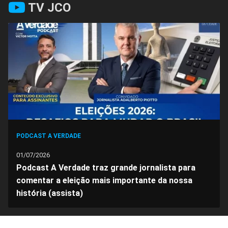
TV JCO
no
no
no
no
no
no
Facebook
Whatsapp
Twitter
Messenger
Telegram
Gettr
PODCAST A VERDADE
01/07/2026
Podcast A Verdade traz grande jornalista para
comentar a eleição mais importante da nossa
história (assista)