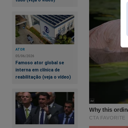
https://www.conte
cena-do-crime
O próprio Bolsonaro 
ATOR
05/06/2026
Famoso ator global se
interna em clínica de
reabilitação (veja o vídeo)