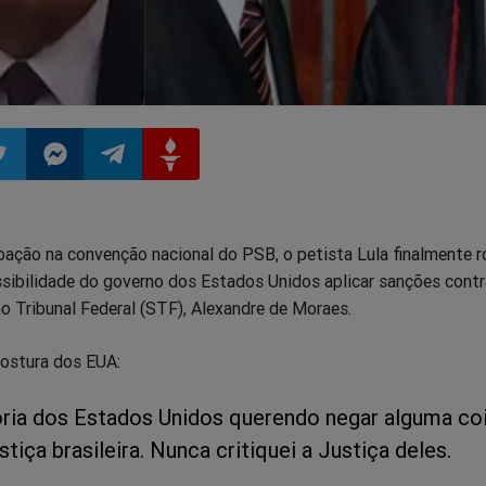
ilhar
mpartilhar
Compartilhar
Compartilhar
Compartilhar
ipação na convenção nacional do PSB, o petista Lula finalmente 
o
no
no
no
ssibilidade do governo dos Estados Unidos aplicar sanções contr
o Tribunal Federal (STF), Alexandre de Moraes.
pp
itter
Messenger
Telegram
Gettr
postura dos EUA:
tória dos Estados Unidos querendo negar alguma co
ustiça brasileira. Nunca critiquei a Justiça deles.