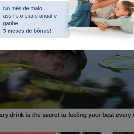
No mês de maio,
udoconservador.com.br/products/o-fantasma-do-alvorada-a-vol
assine o plano anual e
ganhe
3 meses de bônus!
já conhece o livro: