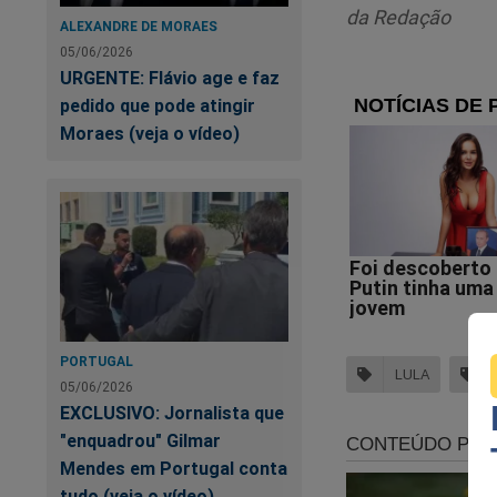
da Redação
ALEXANDRE DE MORAES
05/06/2026
URGENTE: Flávio age e faz
pedido que pode atingir
Está mais do que c
Moraes (veja o vídeo)
fim em toda a cruel
as liberdades do ex
o que realmente aco
documentado no li
seller
no Brasil.
O livro, que na ver
ao seu corajoso con
PORTUGAL
presidiário Lula d
LULA
05/06/2026
contra Bolsonaro e 
EXCLUSIVO: Jornalista que
perseguição, manip
"enquadrou" Gilmar
está na "mira" da c
Mendes em Portugal conta
Não perca tempo. Ca
tudo (veja o vídeo)