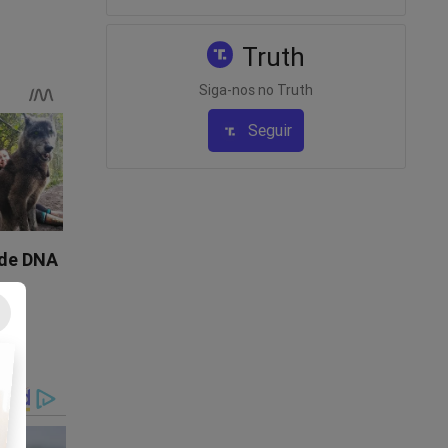
Truth
Siga-nos no Truth
locar um
Seguir
 esconder
foi
best
, devido
r o ex-
guição
livro
eiro...