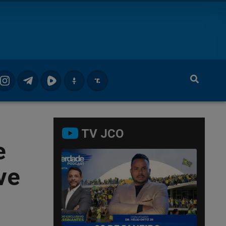
TV JCO
e
ve