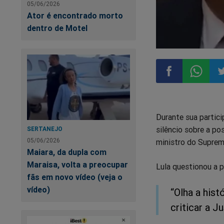
05/06/2026
Ator é encontrado morto
dentro de Motel
Compartilhar
Compart
Co
Durante sua partic
no
no
n
silêncio sobre a po
SERTANEJO
05/06/2026
ministro do Suprem
Facebook
Whatsa
Tw
Maiara, da dupla com
Maraisa, volta a preocupar
Lula questionou a 
fãs em novo vídeo (veja o
vídeo)
“Olha a his
criticar a J