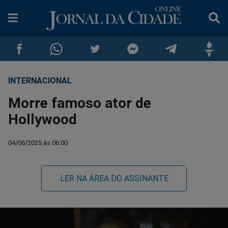
INTERNACIONAL
Compartilhar
Compartilhar
Compartilhar
Compartilhar
Compartilhar
Compar
Morre famoso ator de
no
no
no
no
no
no
Hollywood
Facebook
Whatsapp
Twitter
Messenger
Telegram
Gettr
04/06/2025 às 06:00
LER NA ÁREA DO ASSINANTE