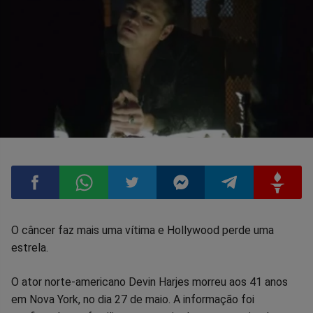
Compartilhar
Compartilhar
Compartilhar
Compartilhar
Compartilhar
Compart
O câncer faz mais uma vítima e Hollywood perde uma
estrela.
no
no
no
no
no
no
O ator norte-americano Devin Harjes morreu aos 41 anos
Facebook
Whatsapp
Twitter
Messenger
Telegram
Gettr
em Nova York, no dia 27 de maio. A informação foi