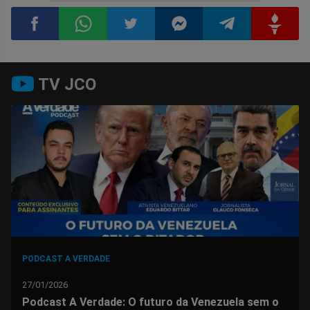
Compartilhar
Compartilhar
Compartilhar
Compartilhar
Compartilhar
Compart
TV JCO
no
no
no
no
no
no
Facebook
Whatsapp
Twitter
Messenger
Telegram
Gettr
PODCAST A VERDADE
27/01/2026
Podcast A Verdade: O futuro da Venezuela sem o