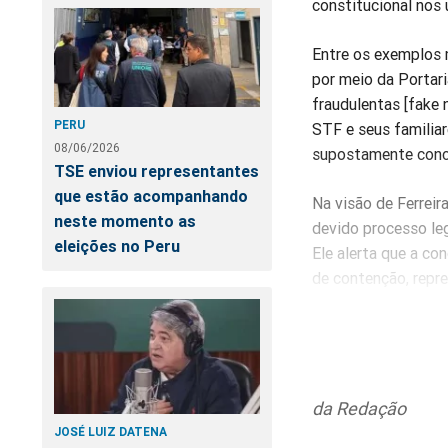
constitucional nos
Entre os exemplos 
por meio da Portari
fraudulentas [fake 
PERU
STF e seus familiar
08/06/2026
supostamente conce
TSE enviou representantes
que estão acompanhando
Na visão de Ferreir
neste momento as
devido processo leg
eleições no Peru
Ele alerta que a c
de contenção, repre
O jurista também r
de proteção das nor
interpretativament
bases da democracia
da Redação
JOSÉ LUIZ DATENA