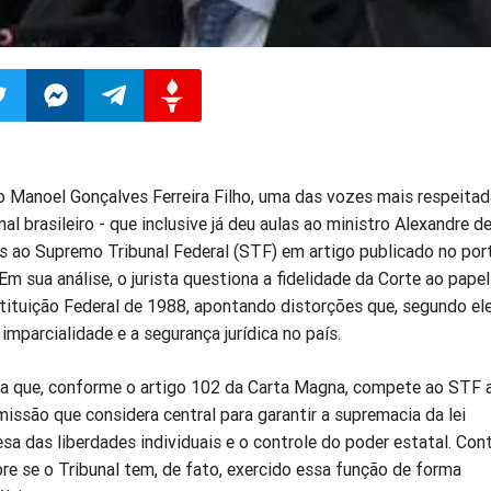
ilhar
mpartilhar
Compartilhar
Compartilhar
Compartilhar
o Manoel Gonçalves Ferreira Filho, uma das vozes mais respeita
o
no
no
no
al brasileiro - que inclusive já deu aulas ao ministro Alexandre d
as ao Supremo Tribunal Federal (STF) em artigo publicado no por
pp
itter
Messenger
Telegram
Gettr
Em sua análise, o jurista questiona a fidelidade da Corte ao papel
tituição Federal de 1988, apontando distorções que, segundo ele
imparcialidade e a segurança jurídica no país.
orça que, conforme o artigo 102 da Carta Magna, compete ao STF 
issão que considera central para garantir a supremacia da lei
sa das liberdades individuais e o controle do poder estatal. Cont
re se o Tribunal tem, de fato, exercido essa função de forma