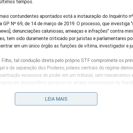
 últimos tempos.
mais contundentes apontados está a instauração do Inquérito nº
a GP Nº 69, de 14 de março de 2019. O processo, que investiga "
news], denunciações caluniosas, ameaças e infrações" contra min
es, tem sido duramente criticado por juristas e parlamentares po
ntrar em um único órgão as funções de vítima, investigador e ju
a Filho, tal condução direta pelo próprio STF compromete os prin
al e da separação dos Poderes, pilares centrais do regime democ
oncentração excessiva de poder em um tribunal, sem mecanismos 
senta um desequilíbrio perigoso no arranjo institucional da Repúb
eitera a importância do controle de constitucionalidade como in
LEIA MAIS
mas superiores. Entretanto, observa que o uso extensivo e, por 
e expansivo dessas prerrogativas pelo Supremo pode acabar cor
 que a própria Corte deveria proteger.