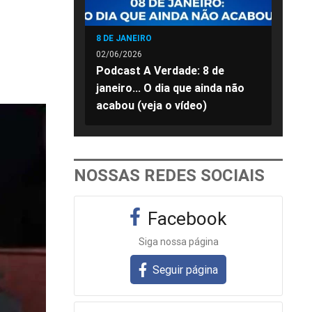
8 DE JANEIRO
02/06/2026
Podcast A Verdade: 8 de
janeiro... O dia que ainda não
acabou (veja o vídeo)
NOSSAS REDES SOCIAIS
Facebook
Siga nossa página
Seguir página