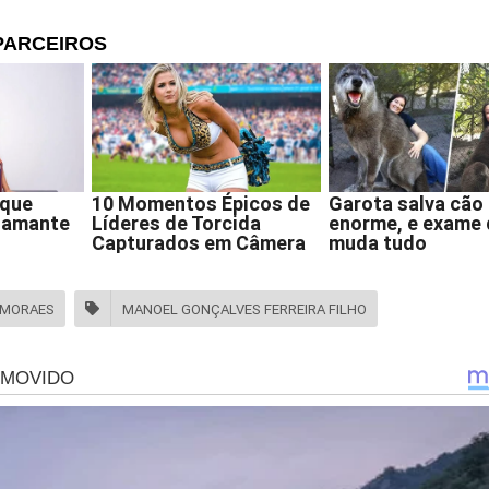
ra Filho afirma que é fundamental reconduzir o STF aos limites
ra ele, o respeito à Constituição deve ser o verdadeiro escudo da
lquer tentativa de defendê-la fora desses marcos compromete 
xto legal, mas também os direitos e garantias dos cidadãos brasi
upremo Silêncio: O Que Você Não Pode Saber!": A revelação
omete estremecer Brasília...
 MORAES
MANOEL GONÇALVES FERREIRA FILHO