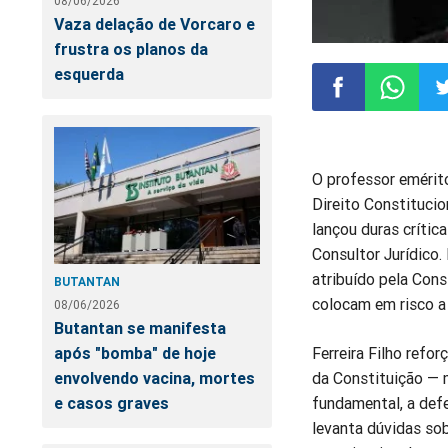
08/06/2026
Vaza delação de Vorcaro e
frustra os planos da
esquerda
Compartilhar
Compart
Co
O professor emérit
no
no
n
Direito Constitucion
lançou duras crític
Facebook
Whatsa
Tw
Consultor Jurídico. 
atribuído pela Cons
BUTANTAN
colocam em risco a 
08/06/2026
Butantan se manifesta
após "bomba" de hoje
Ferreira Filho ref
envolvendo vacina, mortes
da Constituição — m
e casos graves
fundamental, a defe
levanta dúvidas sob