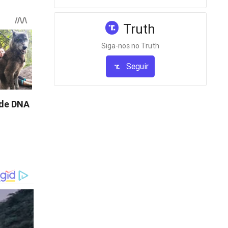
Truth
não
leiros.
Siga-nos no Truth
Seguir
 que