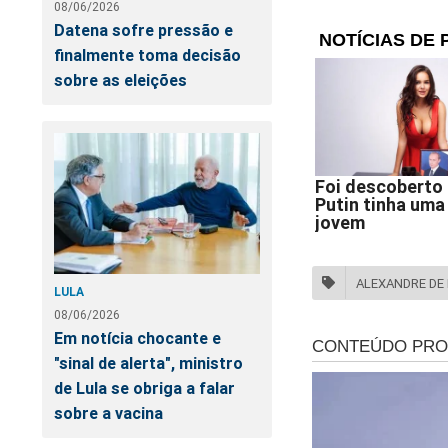
Ao concluir, Ferrei
08/06/2026
constitucionais. Pa
Datena sofre pressão e
democracia — e qua
finalmente toma decisão
apenas o próprio te
sobre as eleições
"S
pr
ALEXANDRE DE
LULA
08/06/2026
Em notícia chocante e
"sinal de alerta", ministro
de Lula se obriga a falar
sobre a vacina