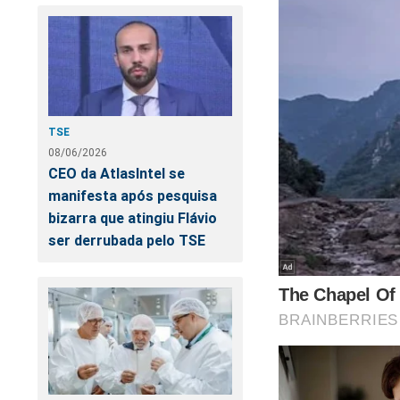
Está mais do que c
fim em toda a cruel
as liberdades do ex
o que realmente aco
TSE
documentado no li
08/06/2026
seller
no Brasil.
CEO da AtlasIntel se
manifesta após pesquisa
O livro, que na ver
bizarra que atingiu Flávio
ao seu corajoso con
ser derrubada pelo TSE
presidiário Lula d
contra Bolsonaro e 
perseguição, manip
está na "mira" da c
Não perca tempo. Ca
https://www.conte