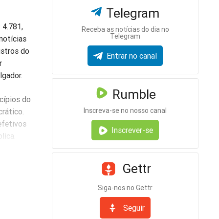
Telegram
 4.781,
Receba as notícias do dia no
Telegram
notícias
istros do
Entrar no canal
r
lgador.
Rumble
cípios do
Inscreva-se no nosso canal
rático.
efetivos
Inscrever-se
lica.
strumento
Gettr
vezes,
roendo as
Siga-nos no Gettr
Seguir