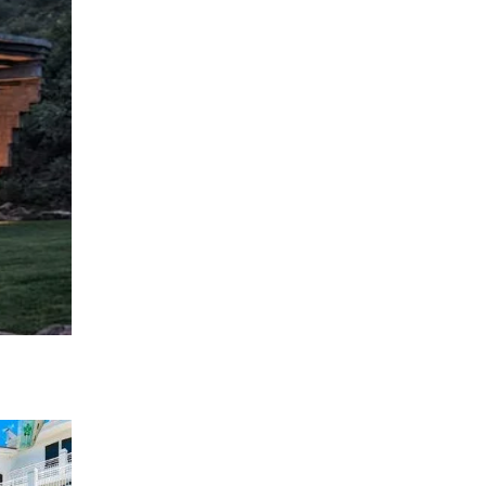
locar um
 esconder
foi
best
, devido
r o ex-
guição
livro
eiro...
ta-a-