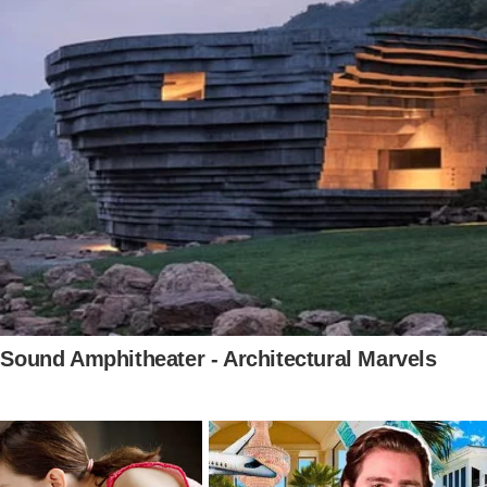
laro que sanções a Moraes podem ser o ponto de partida para co
 perseguição que atinge o Brasil. Tudo leva a crer que, em breve,
-presidente Bolsonaro e seus aliados serão surrupiadas. Querem
nteceu em 2022... Porém, para o "terror" do "sistema", tudo isso 
vro
"O Fantasma do Alvorada - A Volta à Cena do Crime"
,
um
dade é um "documento", já se transformou em um arquivo histórico
teúdo. São descritas todas as manobras do "sistema" para traze
e volta ao poder, os acontecimentos que desencadearam na perse
todas as 'tramoias' da esquerda. Eleição, prisões, mídia, censura,
ulação e muito mais... Está tudo documentado. Obviamente, esse 
ensura e não se sabe até quando estará a disposição do povo brasil
so tenha interesse, clique no link abaixo para adquirir essa obra:
udoconservador.com.br/products/o-fantasma-do-alvorada-a-vol