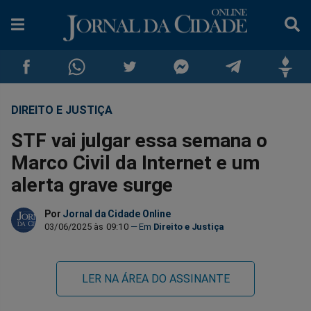
DIREITO E JUSTIÇA
Compartilhar
Compartilhar
Compartilhar
Compartilhar
Compartilhar
Compar
STF vai julgar essa semana o
no
no
no
no
no
no
Marco Civil da Internet e um
alerta grave surge
Facebook
Whatsapp
Twitter
Messenger
Telegram
Gettr
Por
Jornal da Cidade Online
03/06/2025 às 09:10
Direito e Justiça
LER NA ÁREA DO ASSINANTE