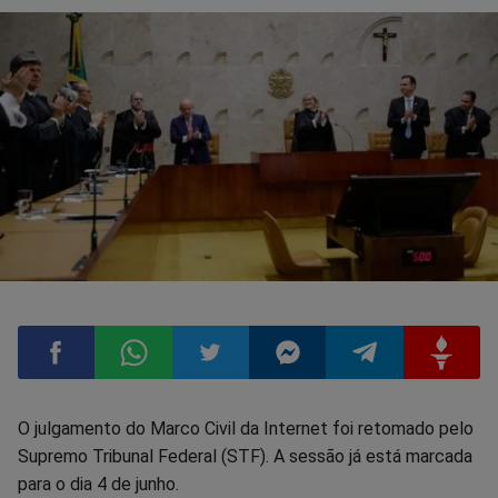
Compartilhar
Compartilhar
Compartilhar
Compartilhar
Compartilhar
Compart
O julgamento do Marco Civil da Internet foi retomado pelo
Supremo Tribunal Federal (STF). A sessão já está marcada
no
no
no
no
no
no
para o dia 4 de junho.