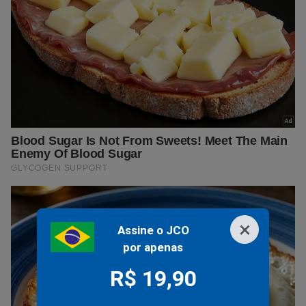
×
Assine o JCO
por apenas
R$ 19,90