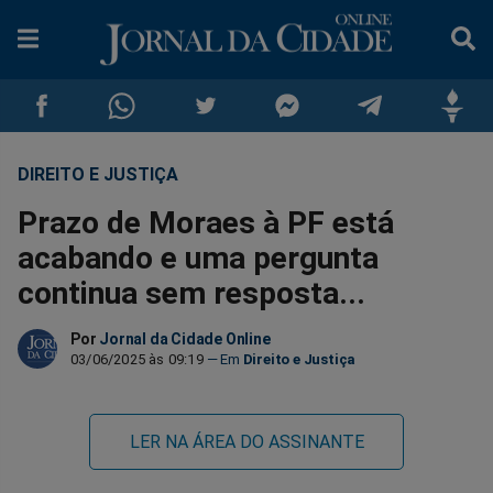
DIREITO E JUSTIÇA
Compartilhar
Compartilhar
Compartilhar
Compartilhar
Compartilhar
Compar
Prazo de Moraes à PF está
no
no
no
no
no
no
acabando e uma pergunta
continua sem resposta...
Facebook
Whatsapp
Twitter
Messenger
Telegram
Gettr
Por
Jornal da Cidade Online
03/06/2025 às 09:19
Direito e Justiça
LER NA ÁREA DO ASSINANTE