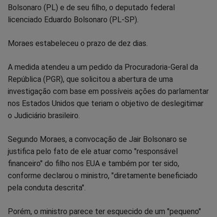
Bolsonaro (PL) e de seu filho, o deputado federal
Facebook
Whatsapp
Twitter
Messenger
Telegram
Gettr
licenciado Eduardo Bolsonaro (PL-SP).
Moraes estabeleceu o prazo de dez dias.
A medida atendeu a um pedido da Procuradoria-Geral da
República (PGR), que solicitou a abertura de uma
investigação com base em possíveis ações do parlamentar
nos Estados Unidos que teriam o objetivo de deslegitimar
o Judiciário brasileiro.
Segundo Moraes, a convocação de Jair Bolsonaro se
justifica pelo fato de ele atuar como "responsável
financeiro" do filho nos EUA e também por ter sido,
conforme declarou o ministro, "diretamente beneficiado
pela conduta descrita".
Porém, o ministro parece ter esquecido de um "pequeno"