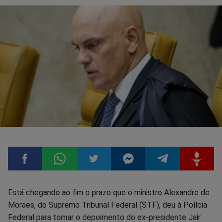
Compartilhar
Compartilhar
Compartilhar
Compartilhar
Compartilhar
Compart
Está chegando ao fim o prazo que o ministro Alexandre de
Moraes, do Supremo Tribunal Federal (STF), deu à Polícia
no
no
no
no
no
no
Federal para tomar o depoimento do ex-presidente Jair