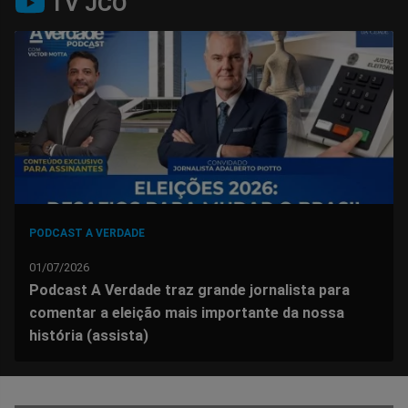
TV JCO
no
no
no
no
no
no
Facebook
Whatsapp
Twitter
Messenger
Telegram
Gettr
PODCAST A VERDADE
01/07/2026
Podcast A Verdade traz grande jornalista para
comentar a eleição mais importante da nossa
história (assista)