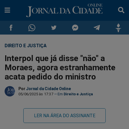
DIREITO E JUSTIÇA
Compartilhar
Compartilhar
Compartilhar
Compartilhar
Compartilhar
Compar
Interpol que já disse "não" a
no
no
no
no
no
no
Moraes, agora estranhamente
acata pedido do ministro
Facebook
Whatsapp
Twitter
Messenger
Telegram
Gettr
Por
Jornal da Cidade Online
05/06/2025 às 17:37
Direito e Justiça
LER NA ÁREA DO ASSINANTE