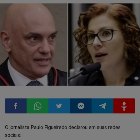
Compartilhar
Compartilhar
Compartilhar
Compartilhar
Compartilhar
Compart
O jornalista Paulo Figueiredo declarou em suas redes
sociais: