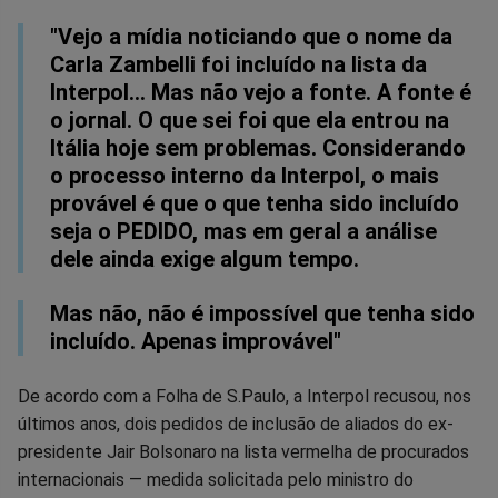
no
no
no
no
no
no
"Vejo a mídia noticiando que o nome da
Facebook
Whatsapp
Twitter
Messenger
Telegram
Gettr
Carla Zambelli foi incluído na lista da
Interpol... Mas não vejo a fonte. A fonte é
o jornal. O que sei foi que ela entrou na
Itália hoje sem problemas. Considerando
o processo interno da Interpol, o mais
provável é que o que tenha sido incluído
seja o PEDIDO, mas em geral a análise
dele ainda exige algum tempo.
Mas não, não é impossível que tenha sido
incluído. Apenas improvável"
De acordo com a Folha de S.Paulo, a Interpol recusou, nos
últimos anos, dois pedidos de inclusão de aliados do ex-
presidente Jair Bolsonaro na lista vermelha de procurados
internacionais — medida solicitada pelo ministro do