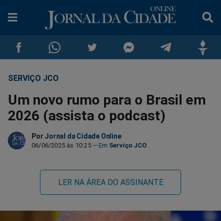
SERVIÇO JCO
Compartilhar
Compartilhar
Compartilhar
Compartilhar
Compartilhar
Compar
Um novo rumo para o Brasil em
no
no
no
no
no
no
2026 (assista o podcast)
Facebook
Whatsapp
Twitter
Messenger
Telegram
Gettr
Por
Jornal da Cidade Online
06/06/2025 às 10:25
Serviço JCO
LER NA ÁREA DO ASSINANTE