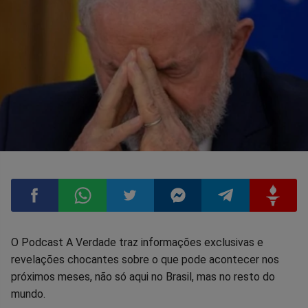
Compartilhar
Compartilhar
Compartilhar
Compartilhar
Compartilhar
Compart
O Podcast A Verdade traz informações exclusivas e
revelações chocantes sobre o que pode acontecer nos
no
no
no
no
no
no
próximos meses, não só aqui no Brasil, mas no resto do
mundo.