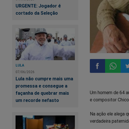
URGENTE: Jogador é
cortado da Seleção
LULA
07/06/2026
Lula não cumpre mais uma
Compartilhar
Compart
Co
promessa e consegue a
Um homem de 64 ano
façanha de quebrar mais
no
no
n
e compositor Chico
um recorde nefasto
Facebook
Whatsa
Tw
Na ação ele alega q
verdadeira paternid