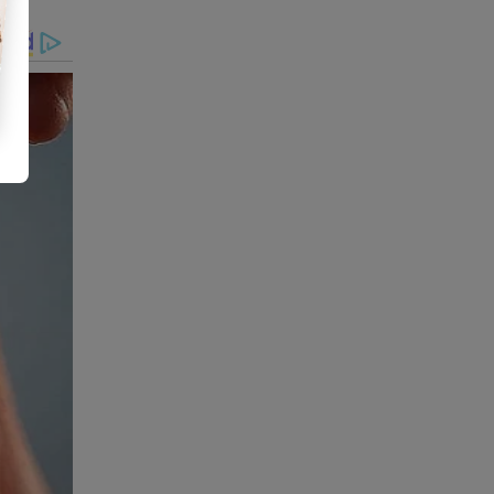
o
dossiê"
ça agora
das
s
eira
-emissora