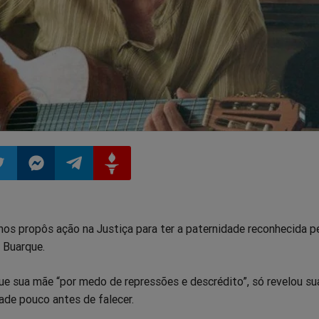
ilhar
mpartilhar
Compartilhar
Compartilhar
Compartilhar
s propôs ação na Justiça para ter a paternidade reconhecida p
o
no
no
no
 Buarque.
pp
itter
Messenger
Telegram
Gettr
ue sua mãe “por medo de repressões e descrédito”, só revelou su
ade pouco antes de falecer.