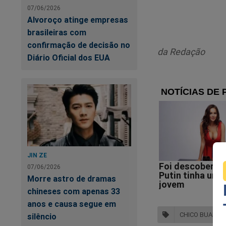
07/06/2026
Alvoroço atinge empresas
brasileiras com
confirmação de decisão no
da Redação
Diário Oficial dos EUA
Na
ví
Es
e 
JIN ZE
07/06/2026
Morre astro de dramas
chineses com apenas 33
anos e causa segue em
CHICO BUARQU
silêncio