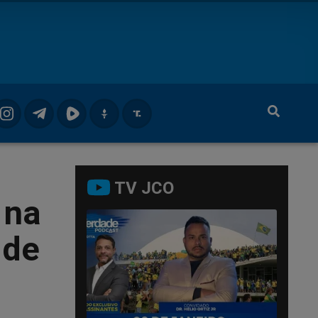
TV JCO
 na
 de