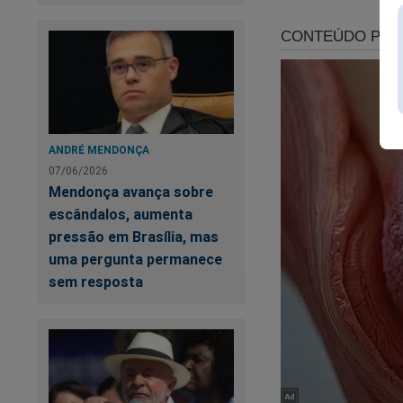
A emissora vive dias
jornalismo militant
foi lançado e expõ
ANDRÉ MENDONÇA
o livro
"Dossiê Glo
07/06/2026
décadas, a emissor
Mendonça avança sobre
bastidores e revela
escândalos, aumenta
políticas. Trata-se
pressão em Brasília, mas
conhecer esse livro,
uma pergunta permanece
sem resposta
https://www.conte
Certamente, esse la