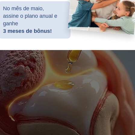
No mês de maio,
assine o plano anual e
ganhe
3 meses de bônus!
 de terror... Sua queda de audiência e crise sem fim é o retrato d
e e da lacração que dominou a Globo. Para piorar a situação, um "
e o que a alta cúpula da emissora sempre tentou esconder. Conhe
bo: Os Segredos da Emissora"
.
A obra expõe como, ao longo 
a negligenciou sistematicamente os crimes que ocorriam em seu
 escândalos, casos de assédio, acordos e escusas relações
 de um verdadeiro arquivo histórico sobre o Grupo Globo. Caso qu
 clique no link abaixo:
udoconservador.com.br/products/dossie-globo-os-segredos-da
nçamento vai tirar o sono de muita gente...