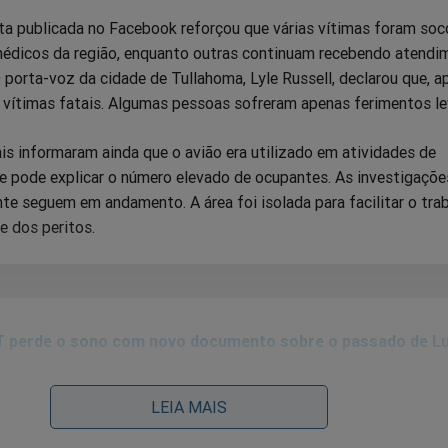
ta publicada no Facebook reforçou que várias vítimas foram soco
médicos da região, enquanto outras continuam recebendo atendi
O porta-voz da cidade de Tullahoma, Lyle Russell, declarou que, a
 vítimas fatais. Algumas pessoas sofreram apenas ferimentos le
is informaram ainda que o avião era utilizado em atividades de
e pode explicar o número elevado de ocupantes. As investigaçõe
te seguem em andamento. A área foi isolada para facilitar o tra
e dos peritos.
 perde o sono com novo documento sobre o passado de Lu
LEIA MAIS