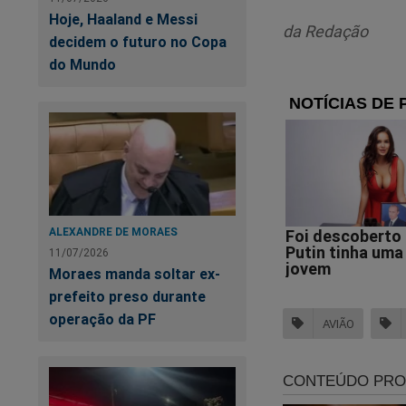
Hoje, Haaland e Messi
da Redação
decidem o futuro no Copa
do Mundo
Você, leitor do JCO
Alexandre de Morae
judiciário. Foi dev
ALEXANDRE DE MORAES
comerciais. Para fo
11/07/2026
Moraes manda soltar ex-
o direito de assisti
prefeito preso durante
conteúdo da Revista
operação da PF
assinar, clique no li
AVIÃO
Outra forma de voc
momento uma promoç