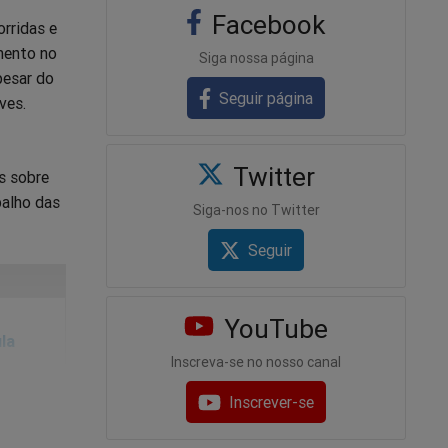
Facebook
rridas e
mento no
Siga nossa página
pesar do
Seguir página
ves.
Twitter
s sobre
balho das
Siga-nos no Twitter
Seguir
YouTube
la
Inscreva-se no nosso canal
Inscrever-se