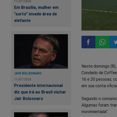
11/07/2026
Em Brasília, mulher em
"surto" invade área de
elefante
Compartilhar
Compart
Co
Neste domingo (8),
no
no
n
Condado de Coffee,
JAIR BOLSONARO
16 e 20 pessoas, co
11/07/2026
Facebook
Whatsa
Tw
Presidente internacional
em sua conta oficia
diz que irá ao Brasil visitar
Segundo o comunicad
Jair Bolsonaro
Algumas foram tran
movimentada”.