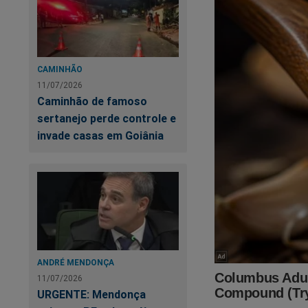
São
TRÊS livros
(s
link abaixo:
https://realiser.com
CAMINHÃO
11/07/2026
O próprio Bolsonaro
Caminhão de famoso
sertanejo perde controle e
invade casas em Goiânia
ANDRÉ MENDONÇA
11/07/2026
URGENTE: Mendonça