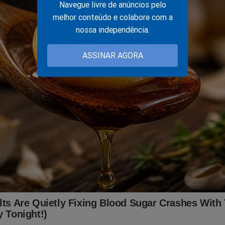
obre o STF, Lula e as eleições 2022) por apenas R$ 69,90. Basta 
Navegue livre de anúncios pelo
melhor conteúdo e colabore com a
nossa independência.
.br/
ASSINAR AGORA
 já conhece os livros: