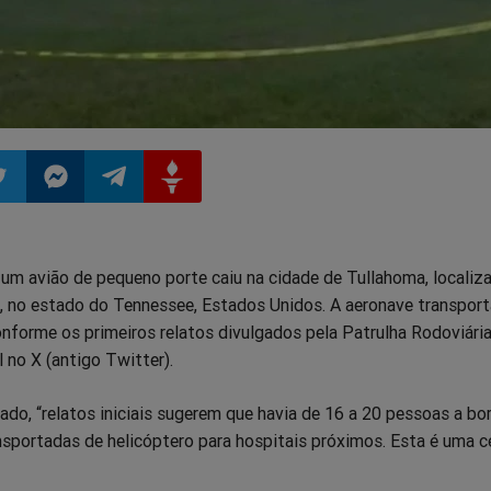
ilhar
mpartilhar
Compartilhar
Compartilhar
Compartilhar
 um avião de pequeno porte caiu na cidade de Tullahoma, localiz
o
no
no
no
 no estado do Tennessee, Estados Unidos. A aeronave transport
nforme os primeiros relatos divulgados pela Patrulha Rodoviári
pp
itter
Messenger
Telegram
Gettr
l no X (antigo Twitter).
o, “relatos iniciais sugerem que havia de 16 a 20 pessoas a bo
sportadas de helicóptero para hospitais próximos. Esta é uma c