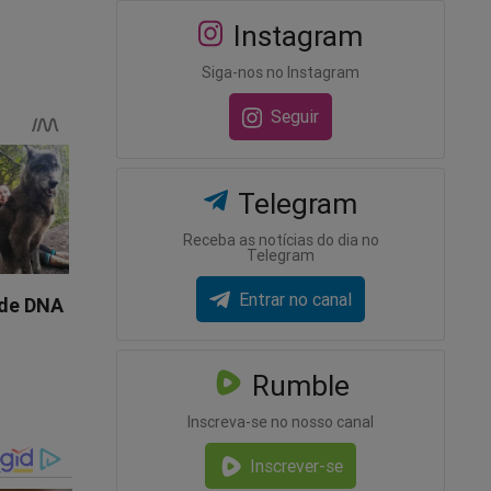
Instagram
Siga-nos no Instagram
Seguir
Telegram
o ministro
Receba as notícias do dia no
 pelo
Telegram
eiros
Entrar no canal
e lhe dará
ivo ao
s. Para
Rumble
Inscreva-se no nosso canal
ste
Inscrever-se
 do JCO.