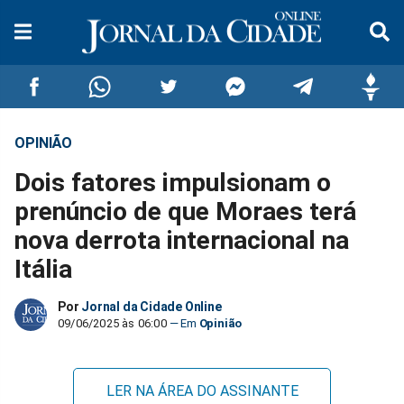
OPINIÃO
Compartilhar
Compartilhar
Compartilhar
Compartilhar
Compartilhar
Compar
Dois fatores impulsionam o
no
no
no
no
no
no
prenúncio de que Moraes terá
nova derrota internacional na
Facebook
Whatsapp
Twitter
Messenger
Telegram
Gettr
Itália
Por
Jornal da Cidade Online
09/06/2025 às 06:00
Opinião
LER NA ÁREA DO ASSINANTE