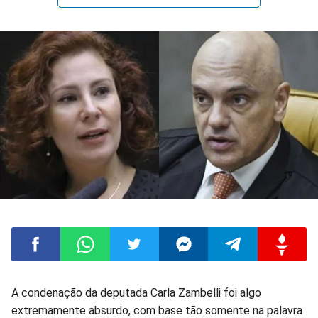
Compartilhar
Compartilhar
Compartilhar
Compartilhar
Compartilhar
Compart
A condenação da deputada Carla Zambelli foi algo
extremamente absurdo, com base tão somente na palavra