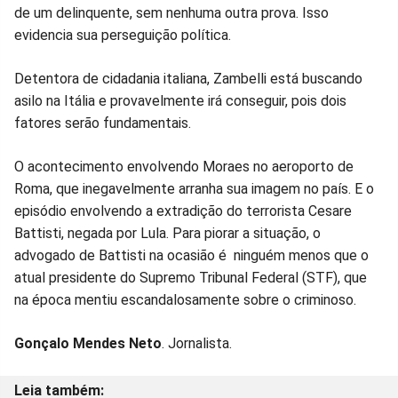
no
no
no
no
no
no
de um delinquente, sem nenhuma outra prova. Isso
evidencia sua perseguição política.
Facebook
Whatsapp
Twitter
Messenger
Telegram
Gettr
Detentora de cidadania italiana, Zambelli está buscando
asilo na Itália e provavelmente irá conseguir, pois dois
fatores serão fundamentais.
O acontecimento envolvendo Moraes no aeroporto de
Roma, que inegavelmente arranha sua imagem no país. E o
episódio envolvendo a extradição do terrorista Cesare
Battisti, negada por Lula. Para piorar a situação, o
advogado de Battisti na ocasião é ninguém menos que o
atual presidente do Supremo Tribunal Federal (STF), que
na época mentiu escandalosamente sobre o criminoso.
Gonçalo Mendes Neto
. Jornalista.