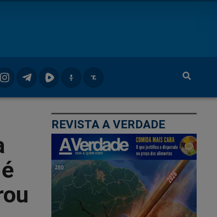
REVISTA A VERDADE
a
 é
rou