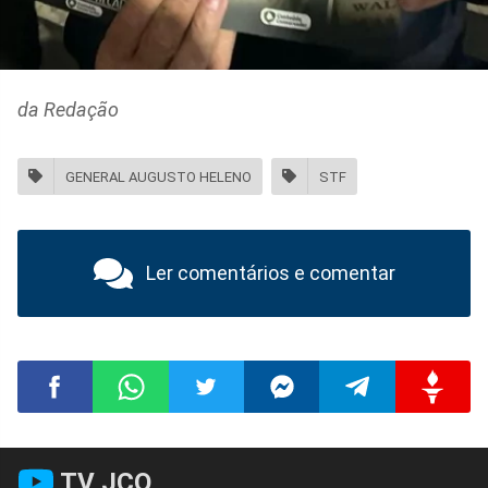
da Redação
GENERAL AUGUSTO HELENO
STF
Ler comentários e comentar
Compartilhar
Compartilhar
Compartilhar
Compartilhar
Compartilhar
Compart
TV JCO