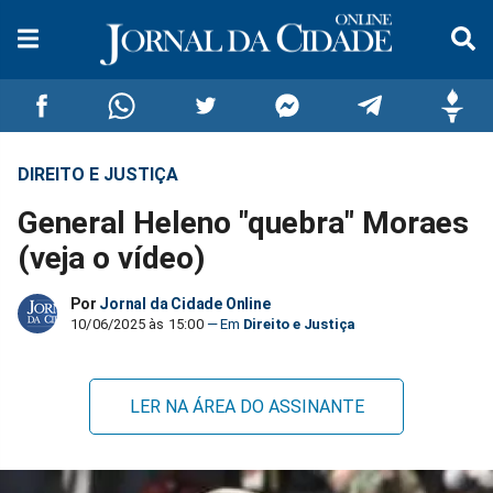
DIREITO E JUSTIÇA
Compartilhar
Compartilhar
Compartilhar
Compartilhar
Compartilhar
Compar
General Heleno "quebra" Moraes
no
no
no
no
no
no
(veja o vídeo)
Facebook
Whatsapp
Twitter
Messenger
Telegram
Gettr
Por
Jornal da Cidade Online
10/06/2025 às 15:00
Direito e Justiça
LER NA ÁREA DO ASSINANTE