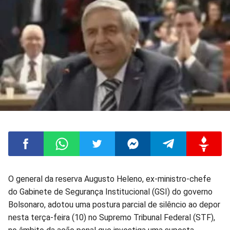
Compartilhar
Compartilhar
Compartilhar
Compartilhar
Compartilhar
Compart
O general da reserva Augusto Heleno, ex-ministro-chefe
do Gabinete de Segurança Institucional (GSI) do governo
no
no
no
no
no
no
Bolsonaro, adotou uma postura parcial de silêncio ao depor
nesta terça-feira (10) no Supremo Tribunal Federal (STF),
Facebook
Whatsapp
Twitter
Messenger
Telegram
Gettr