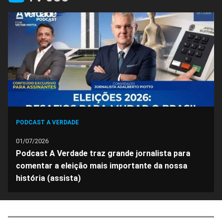
no
no
no
no
no
no
Facebook
Whatsapp
Twitter
Messenger
Telegram
Gettr
PODCAST A VERDADE
01/07/2026
Podcast A Verdade traz grande jornalista para
comentar a eleição mais importante da nossa
história (assista)