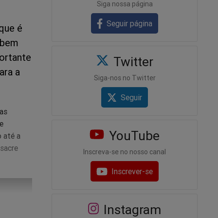
Siga nossa página
Seguir página
que é
sabem
ortante
Twitter
ara a
Siga-nos no Twitter
Seguir
 as
e
YouTube
 até a
ssacre
Inscreva-se no nosso canal
Inscrever-se
Instagram