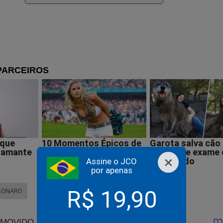
×
Assine o JCO
por apenas
R$ 19,90
SONARO
 perde o sono com novo documento sobre o passado de Lu