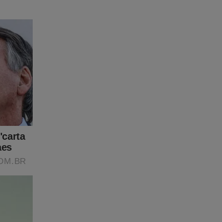
ste
 do JCO.
clicar no