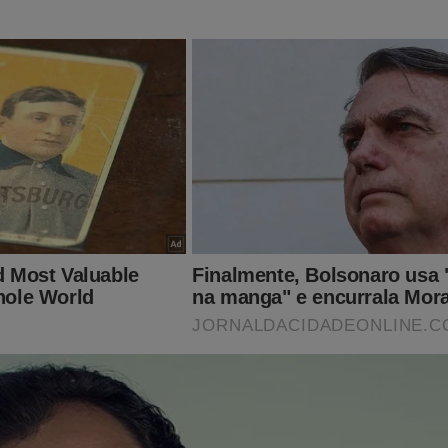
ê apoiar o JCO é comprando um livro! Temos muitas opções! Ne
ão imperdível está disponível exclusivamente para os leitores
obre o STF, Lula e as eleições 2022) por apenas R$ 69,90. Basta 
.br/
 já conhece os livros: