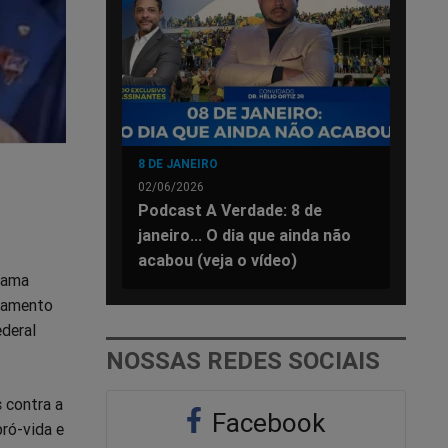
8 DE JANEIRO
02/06/2026
Podcast A Verdade: 8 de
janeiro... O dia que ainda não
acabou (veja o vídeo)
dama
lgamento
ederal
NOSSAS REDES SOCIAIS
 contra a
Facebook
ró-vida e