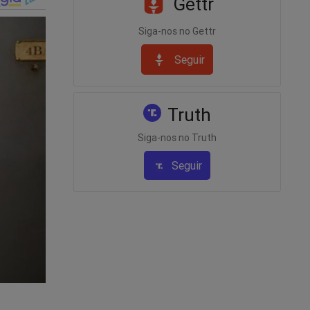
Gettr
Siga-nos no Gettr
Seguir
Truth
Siga-nos no Truth
Seguir
o ministro
 pelo
eiros
e lhe dará
ivo ao
s. Para