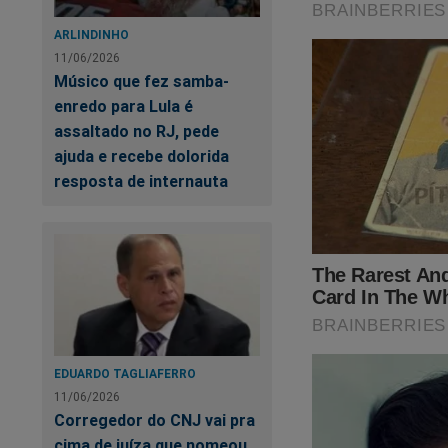
Outra forma de voc
ARLINDINHO
momento uma promoç
11/06/2026
Músico que fez samba-
São
TRÊS livros
(s
enredo para Lula é
link abaixo:
assaltado no RJ, pede
https://realiser.com
ajuda e recebe dolorida
resposta de internauta
O próprio Bolsonaro
EDUARDO TAGLIAFERRO
11/06/2026
Corregedor do CNJ vai pra
cima de juíza que nomeou