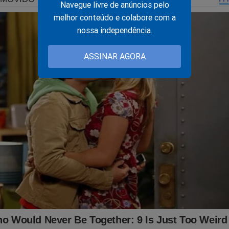
Navegue livre de anúncios pelo
melhor conteúdo e colabore com a
nossa independência.
ASSINAR AGORA
, tem visto as movimentações internacionais que podem atingir 
s? O próprio JCO já foi vítima da perseguição e censura imposta
astador! Sobrevivemos graças a ajuda de nossos assinantes e parc
rtelecer a nossa batalha, considere se tornar um
assinante,
o qu
r o primeiro
PODCAST
conservador do Brasil e ter acesso exclus
 A Verdade, onde os "assuntos proibidos" no Brasil são revelado
nk:
https://assinante.jornaldacidadeonline.com.br/apresentacao