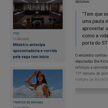
detonou:
“Tem que se
uma pauta i
aproveitar 
TCU
como a vida
11/06/2026
porta do ST
Ministro antecipa
aposentadoria e corrida
O encontro contou 
pela vaga tem início
deputadas Bia Kicis
reforçou a oposiçã
12ª semana de gesta
maligno de inocente
TRÁFICO DE DROGAS
11/06/2026