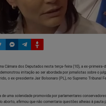
ilhar
mpartilhar
Compartilhar
Compartilhar
Compartilhar
na Câmara dos Deputados nesta terça-feira (10), a ex-primeira-
o
no
no
no
demonstrou irritação ao ser abordada por jornalistas sobre o ju
ido, o ex-presidente Jair Bolsonaro (PL), no Supremo Tribunal F
pp
itter
Messenger
Telegram
Gettr
va de uma solenidade promovida por parlamentares conservadores
o aborto, afirmou que não comentaria questões alheias à pauta p