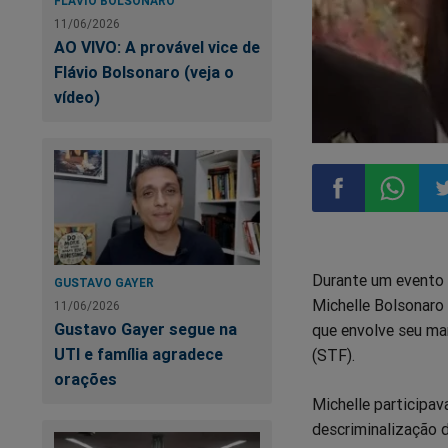
FLÁVIO BOLSONARO
11/06/2026
AO VIVO: A provável vice de
Flávio Bolsonaro (veja o
vídeo)
Compartilhar
Compart
Co
Durante um evento 
no
no
n
GUSTAVO GAYER
Michelle Bolsonaro 
11/06/2026
Gustavo Gayer segue na
que envolve seu mar
Facebook
Whatsa
Tw
UTI e família agradece
(STF).
orações
Michelle participa
descriminalização d