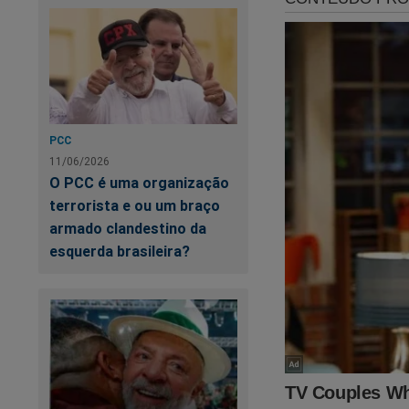
PCC
11/06/2026
O PCC é uma organização
terrorista e ou um braço
armado clandestino da
esquerda brasileira?
Você, leitor do JCO
Alexandre de Morae
judiciário. Foi dev
comerciais. Para fo
o direito de assisti
conteúdo da Revista
assinar, clique no li