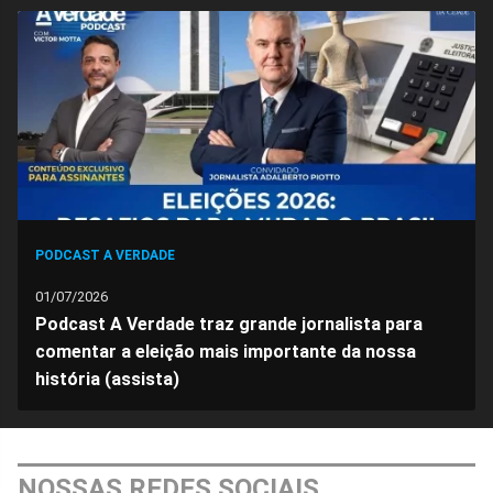
no
no
no
no
no
no
Facebook
Whatsapp
Twitter
Messenger
Telegram
Gettr
PODCAST A VERDADE
01/07/2026
Podcast A Verdade traz grande jornalista para
comentar a eleição mais importante da nossa
história (assista)
NOSSAS REDES SOCIAIS