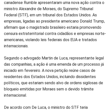
canadense Rumble apresentaram uma nova ação contra o
no
no
no
no
no
no
ministro Alexandre de Moraes, do Supremo Tribunal
Federal (STF), em um tribunal dos Estados Unidos. As
Facebook
Whatsapp
Twitter
Messenger
Telegram
Gettr
empresas, ligadas ao presidente americano Donald Trump,
afirmam que o magistrado brasileiro estaria promovendo
censura extraterritorial contra cidadãos e empresas norte-
americanas, violando leis federais dos EUA e tratados
internacionais.
Segundo o advogado Martin de Luca, representante legal
das companhias, a ação é uma emenda de um processo já
iniciado em fevereiro. A nova petição reúne casos de
residentes dos Estados Unidos, incluindo dissidentes
políticos, que estariam sendo alvo de ordens sigilosas de
bloqueio emitidas por Moraes sem o devido trâmite
internacional.
De acordo com De Luca, o ministro do STF teria