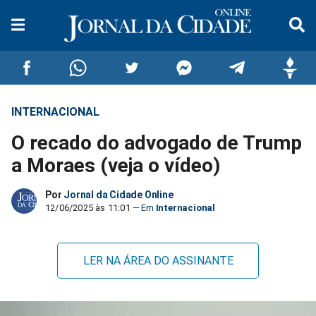
INTERNACIONAL
Compartilhar
Compartilhar
Compartilhar
Compartilhar
Compartilhar
Compar
O recado do advogado de Trump
no
no
no
no
no
no
a Moraes (veja o vídeo)
Facebook
Whatsapp
Twitter
Messenger
Telegram
Gettr
Por
Jornal da Cidade Online
12/06/2025 às 11:01
Internacional
LER NA ÁREA DO ASSINANTE