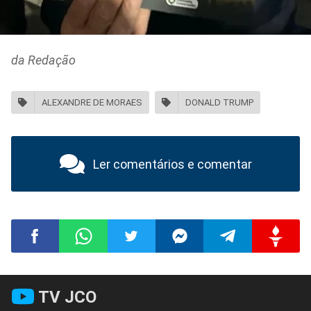
da Redação
ALEXANDRE DE MORAES
DONALD TRUMP
Ler comentários e comentar
Compartilhar
Compartilhar
Compartilhar
Compartilhar
Compartilhar
Compart
TV JCO