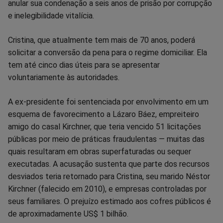
anular sua condenação a seis anos de prisão por corrupção
Facebook
Whatsapp
Twitter
Messenger
Telegram
Gettr
e inelegibilidade vitalícia.
Cristina, que atualmente tem mais de 70 anos, poderá
solicitar a conversão da pena para o regime domiciliar. Ela
tem até cinco dias úteis para se apresentar
voluntariamente às autoridades.
A ex-presidente foi sentenciada por envolvimento em um
esquema de favorecimento a Lázaro Báez, empreiteiro
amigo do casal Kirchner, que teria vencido 51 licitações
públicas por meio de práticas fraudulentas — muitas das
quais resultaram em obras superfaturadas ou sequer
executadas. A acusação sustenta que parte dos recursos
desviados teria retornado para Cristina, seu marido Néstor
Kirchner (falecido em 2010), e empresas controladas por
seus familiares. O prejuízo estimado aos cofres públicos é
de aproximadamente US$ 1 bilhão.