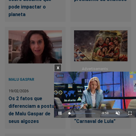
pode impactar o
planeta
X
Advertisements
MALU GASPAR
TSE
19/02/2026
19/02/2026
Os 2 fatos que
PT quer usar o TSE
diferenciam a postura
para punir quem
de Malu Gaspar de
criticou o deprimente
Remaining
-
9:55
Loaded
:
Pause
Unmute
Full
8.28%
seus algozes
“Carnaval de Lula”
Time