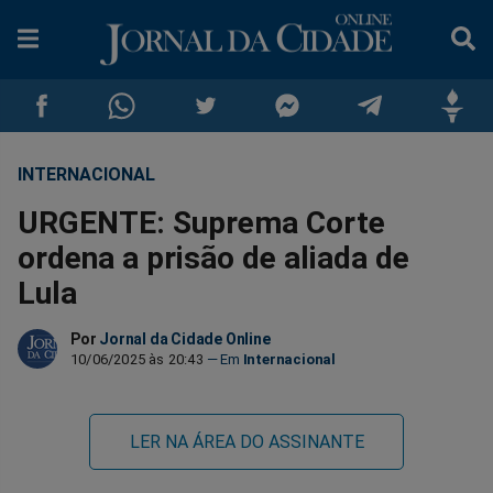
INTERNACIONAL
Compartilhar
Compartilhar
Compartilhar
Compartilhar
Compartilhar
Compar
URGENTE: Suprema Corte
no
no
no
no
no
no
ordena a prisão de aliada de
Lula
Facebook
Whatsapp
Twitter
Messenger
Telegram
Gettr
Por
Jornal da Cidade Online
10/06/2025 às 20:43
Internacional
LER NA ÁREA DO ASSINANTE