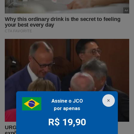
×
Assine o JCO
por apenas
R$ 19,90