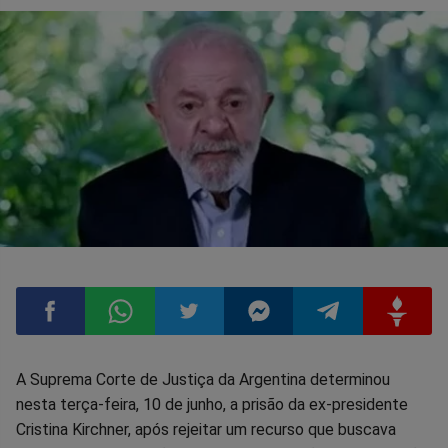
Compartilhar
Compartilhar
Compartilhar
Compartilhar
Compartilhar
Compart
A Suprema Corte de Justiça da Argentina determinou
nesta terça-feira, 10 de junho, a prisão da ex-presidente
no
no
no
no
no
no
Cristina Kirchner, após rejeitar um recurso que buscava