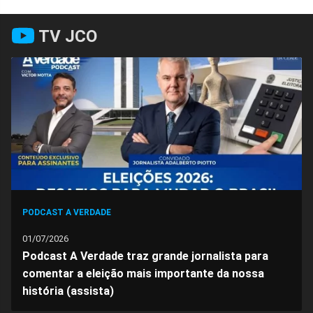
Compartilhar
Compartilhar
Compartilhar
Compartilhar
Compartilhar
Compart
TV JCO
no
no
no
no
no
no
Facebook
Whatsapp
Twitter
Messenger
Telegram
Gettr
PODCAST A VERDADE
01/07/2026
Podcast A Verdade traz grande jornalista para
comentar a eleição mais importante da nossa
história (assista)