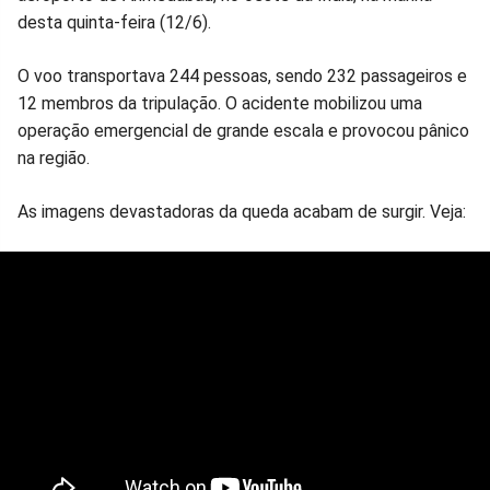
desta quinta-feira (12/6).
Facebook
Whatsapp
Twitter
Messenger
Telegram
Gettr
O voo transportava 244 pessoas, sendo 232 passageiros e
12 membros da tripulação. O acidente mobilizou uma
operação emergencial de grande escala e provocou pânico
na região.
As imagens devastadoras da queda acabam de surgir. Veja: