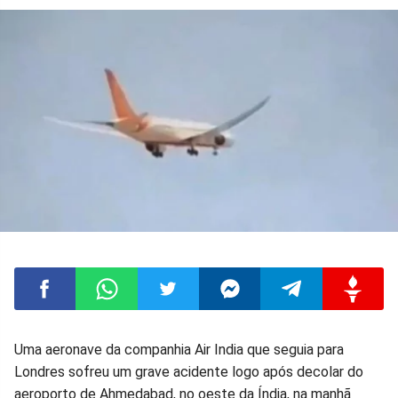
Compartilhar
Compartilhar
Compartilhar
Compartilhar
Compartilhar
Compart
Uma aeronave da companhia Air India que seguia para
Londres sofreu um grave acidente logo após decolar do
no
no
no
no
no
no
aeroporto de Ahmedabad, no oeste da Índia, na manhã