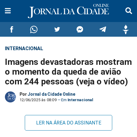
INTERNACIONAL
Compartilhar
Compartilhar
Compartilhar
Compartilhar
Compartilhar
Compar
Imagens devastadoras mostram
no
no
no
no
no
no
o momento da queda de avião
com 244 pessoas (veja o vídeo)
Facebook
Whatsapp
Twitter
Messenger
Telegram
Gettr
Por
Jornal da Cidade Online
12/06/2025 às 08:09
Internacional
LER NA ÁREA DO ASSINANTE