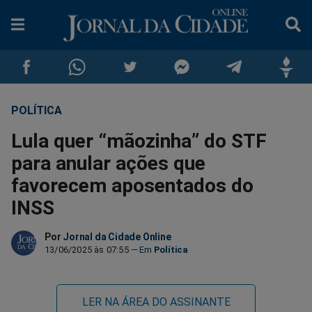
POLÍTICA
Compartilhar
Compartilhar
Compartilhar
Compartilhar
Compartilhar
Compar
Lula quer “mãozinha” do STF
no
no
no
no
no
no
para anular ações que
favorecem aposentados do
Facebook
Whatsapp
Twitter
Messenger
Telegram
Gettr
INSS
Por
Jornal da Cidade Online
13/06/2025 às 07:55
Política
LER NA ÁREA DO ASSINANTE