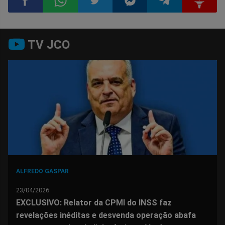
Compartilhar
Compartilhar
Compartilhar
Compartilhar
Compartilhar
Compart
TV JCO
no
no
no
no
no
no
Facebook
Whatsapp
Twitter
Messenger
Telegram
Gettr
ALFREDO GASPAR
23/04/2026
EXCLUSIVO: Relator da CPMI do INSS faz
revelações inéditas e desvenda operação abafa