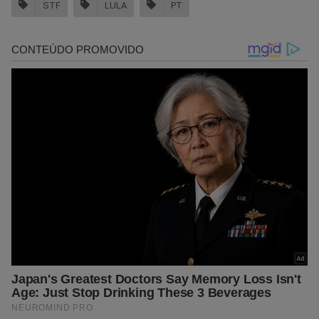
STF
LULA
PT