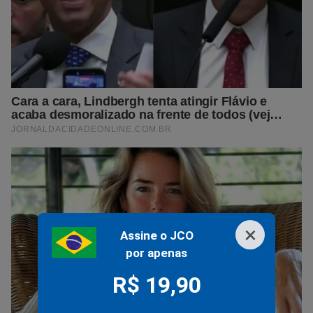
×
Assine o JCO
por apenas
R$ 19,90