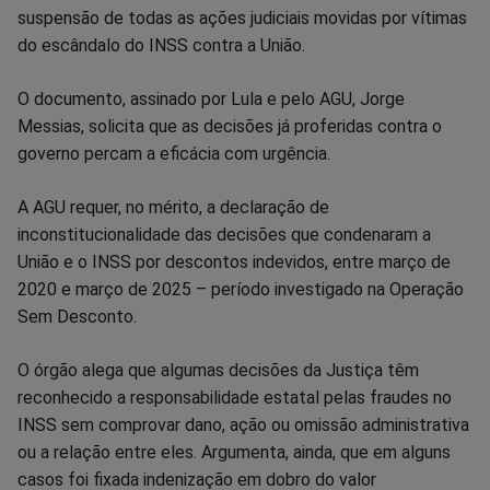
suspensão de todas as ações judiciais movidas por vítimas
no
no
no
no
no
no
do escândalo do INSS contra a União.
Facebook
Whatsapp
Twitter
Messenger
Telegram
Gettr
O documento, assinado por Lula e pelo AGU, Jorge
Messias, solicita que as decisões já proferidas contra o
governo percam a eficácia com urgência.
A AGU requer, no mérito, a declaração de
inconstitucionalidade das decisões que condenaram a
União e o INSS por descontos indevidos, entre março de
2020 e março de 2025 – período investigado na Operação
Sem Desconto.
O órgão alega que algumas decisões da Justiça têm
reconhecido a responsabilidade estatal pelas fraudes no
INSS sem comprovar dano, ação ou omissão administrativa
ou a relação entre eles. Argumenta, ainda, que em alguns
casos foi fixada indenização em dobro do valor