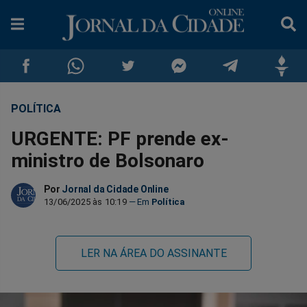
POLÍTICA
Compartilhar
Compartilhar
Compartilhar
Compartilhar
Compartilhar
Compar
URGENTE: PF prende ex-
no
no
no
no
no
no
ministro de Bolsonaro
Facebook
Whatsapp
Twitter
Messenger
Telegram
Gettr
Por
Jornal da Cidade Online
13/06/2025 às 10:19
Política
LER NA ÁREA DO ASSINANTE