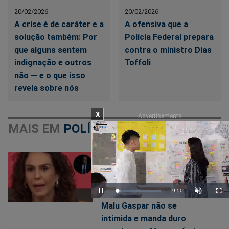
20/02/2026
20/02/2026
A crise é de caráter e a
A ofensiva que a
solução também: Por
Polícia Federal prepara
que alguns sentem
contra o ministro Dias
indignação e outros
Toffoli
não — e o que isso
revela sobre nós
X
Advertisements
MAIS EM
POLÍTICA
MALU GASPAR
20/02/2026
Remaining
-
9:47
Loaded
:
Pause
Unmute
Full
9.94%
Malu Gaspar não se
Time
intimida e manda duro