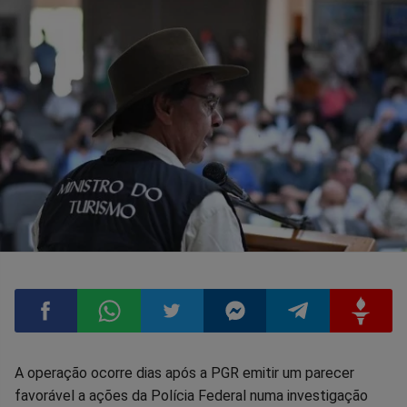
Compartilhar
Compartilhar
Compartilhar
Compartilhar
Compartilhar
Compart
A operação ocorre dias após a PGR emitir um parecer
favorável a ações da Polícia Federal numa investigação