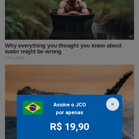
×
Assine o JCO
por apenas
R$ 19,90