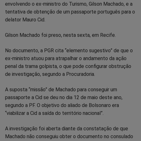
no
no
no
no
no
no
envolvendo o ex-ministro do Turismo, Gilson Machado, e a
tentativa de obtenção de um passaporte português para o
Facebook
Whatsapp
Twitter
Messenger
Telegram
Gettr
delator Mauro Cid.
Gilson Machado foi preso, nesta sexta, em Recife.
No documento, a PGR cita “elemento sugestivo” de que o
ex-ministro atuou para atrapalhar o andamento da ação
penal da trama golpista, o que pode configurar obstrução
de investigação, segundo a Procuradoria.
A suposta “missão” de Machado para conseguir um
passaporte a Cid se deu no dia 12 de maio deste ano,
segundo a PF. O objetivo do aliado de Bolsonaro era
“viabilizar a Cid a saída do território nacional”.
A investigação foi aberta diante da constatação de que
Machado não conseguiu obter o documento no consulado