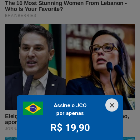
×
Assine o JCO
por apenas
R$ 19,90