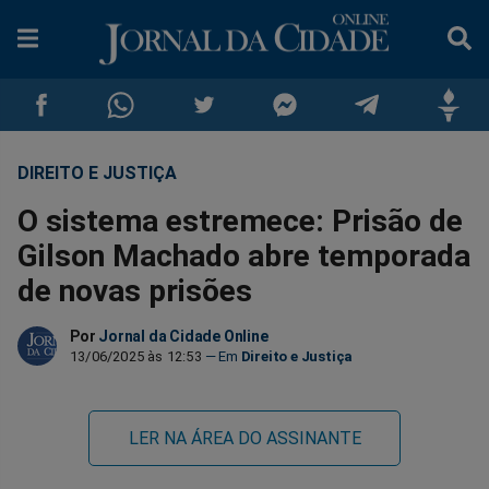
DIREITO E JUSTIÇA
Compartilhar
Compartilhar
Compartilhar
Compartilhar
Compartilhar
Compar
O sistema estremece: Prisão de
no
no
no
no
no
no
Gilson Machado abre temporada
de novas prisões
Facebook
Whatsapp
Twitter
Messenger
Telegram
Gettr
Por
Jornal da Cidade Online
13/06/2025 às 12:53
Direito e Justiça
LER NA ÁREA DO ASSINANTE