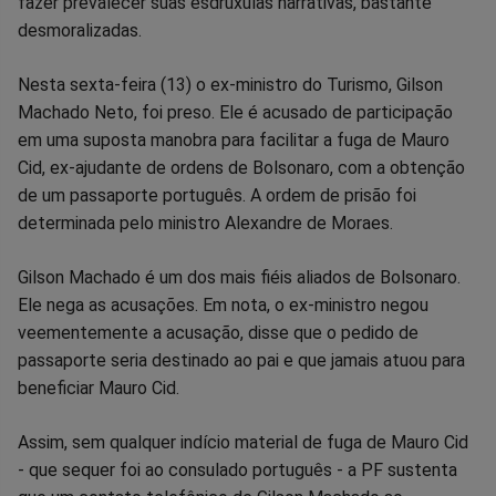
fazer prevalecer suas esdrúxulas narrativas, bastante
no
no
no
no
no
no
desmoralizadas.
Facebook
Whatsapp
Twitter
Messenger
Telegram
Gettr
Nesta sexta-feira (13) o ex-ministro do Turismo, Gilson
Machado Neto, foi preso. Ele é acusado de participação
em uma suposta manobra para facilitar a fuga de Mauro
Cid, ex-ajudante de ordens de Bolsonaro, com a obtenção
de um passaporte português. A ordem de prisão foi
determinada pelo ministro Alexandre de Moraes.
Gilson Machado é um dos mais fiéis aliados de Bolsonaro.
Ele nega as acusações. Em nota, o ex-ministro negou
veementemente a acusação, disse que o pedido de
passaporte seria destinado ao pai e que jamais atuou para
beneficiar Mauro Cid.
Assim, sem qualquer indício material de fuga de Mauro Cid
- que sequer foi ao consulado português - a PF sustenta