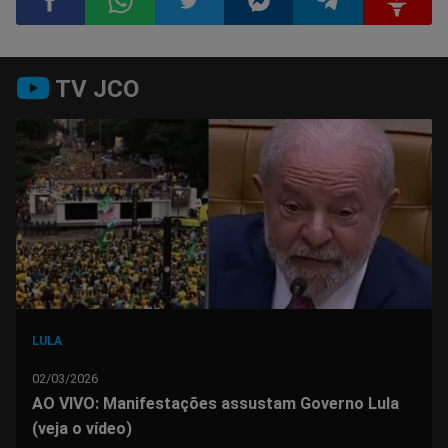
Compartilhar
Compartilhar
Compartilhar
Compartilhar
Compartilhar
Compart
TV JCO
no
no
no
no
no
no
Facebook
Whatsapp
Twitter
Messenger
Telegram
Gettr
LULA
02/03/2026
AO VIVO: Manifestações assustam Governo Lula
(veja o vídeo)