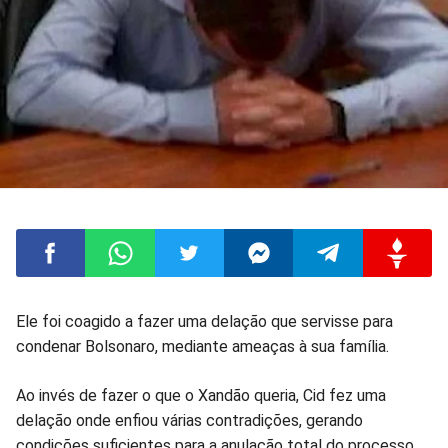
Compartilhar
Compartilhar
Compartilhar
Compartilhar
Compartilhar
Compart
Ele foi coagido a fazer uma delação que servisse para
condenar Bolsonaro, mediante ameaças à sua família.
no
no
no
no
no
no
Ao invés de fazer o que o Xandão queria, Cid fez uma
Facebook
Whatsapp
Twitter
Messenger
Telegram
Gettr
delação onde enfiou várias contradições, gerando
condições suficientes para a anulação total do processo.