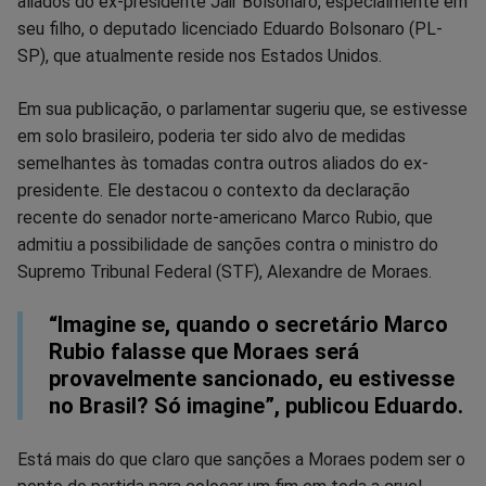
aliados do ex-presidente Jair Bolsonaro, especialmente em
seu filho, o deputado licenciado Eduardo Bolsonaro (PL-
Facebook
Whatsapp
Twitter
Messenger
Telegram
Gettr
SP), que atualmente reside nos Estados Unidos.
Em sua publicação, o parlamentar sugeriu que, se estivesse
em solo brasileiro, poderia ter sido alvo de medidas
semelhantes às tomadas contra outros aliados do ex-
presidente. Ele destacou o contexto da declaração
recente do senador norte-americano Marco Rubio, que
admitiu a possibilidade de sanções contra o ministro do
Supremo Tribunal Federal (STF), Alexandre de Moraes.
“Imagine se, quando o secretário Marco
Rubio falasse que Moraes será
provavelmente sancionado, eu estivesse
no Brasil? Só imagine”, publicou Eduardo.
Está mais do que claro que sanções a Moraes podem ser o