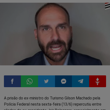
Compartilhar
Compartilhar
Compartilhar
Compartilhar
Compartilhar
Compart
A prisão do ex-ministro do Turismo Gilson Machado pela
Polícia Federal nesta sexta-feira (13/6) repercutiu entre
no
no
no
no
no
no