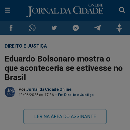
DIREITO E JUSTIÇA
Compartilhar
Compartilhar
Compartilhar
Compartilhar
Compartilhar
Compar
Eduardo Bolsonaro mostra o
no
no
no
no
no
no
que aconteceria se estivesse no
Brasil
Facebook
Whatsapp
Twitter
Messenger
Telegram
Gettr
Por
Jornal da Cidade Online
13/06/2025 às 17:26
Direito e Justiça
LER NA ÁREA DO ASSINANTE