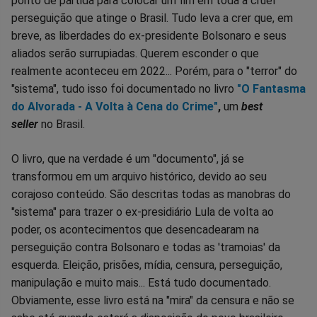
ponto de partida para colocar um fim em toda a cruel
perseguição que atinge o Brasil. Tudo leva a crer que, em
breve, as liberdades do ex-presidente Bolsonaro e seus
aliados serão surrupiadas. Querem esconder o que
realmente aconteceu em 2022... Porém, para o "terror" do
"sistema", tudo isso foi documentado no livro
"O Fantasma
do Alvorada - A Volta à Cena do Crime"
,
um
best
seller
no Brasil.
O livro, que na verdade é um "documento", já se
transformou em um arquivo histórico, devido ao seu
corajoso conteúdo. São descritas todas as manobras do
"sistema" para trazer o ex-presidiário Lula de volta ao
poder, os acontecimentos que desencadearam na
perseguição contra Bolsonaro e todas as 'tramoias' da
esquerda. Eleição, prisões, mídia, censura, perseguição,
manipulação e muito mais... Está tudo documentado.
Obviamente, esse livro está na "mira" da censura e não se