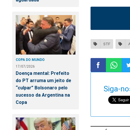
STF
COPA DO MUNDO
17/07/2026
Doença mental: Prefeito
Compartilhar
Compart
Co
do PT arruma um jeito de
Siga-no
“culpar” Bolsonaro pelo
no
no
n
sucesso da Argentina na
Copa
Facebook
Whatsa
Tw