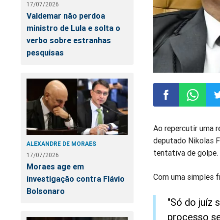
17/07/2026
Valdemar não perdoa
ministro de Lula e solta o
verbo sobre estranhas
pesquisas
Compartilhar
Compart
Co
Ao repercutir uma 
deputado Nikolas F
no
no
n
ALEXANDRE DE MORAES
tentativa de golpe.
17/07/2026
Facebook
Whatsa
Tw
Moraes age em
Com uma simples fr
investigação contra Flávio
Bolsonaro
"Só do juíz 
processo se