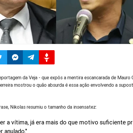
ilhar
mpartilhar
Compartilhar
Compartilhar
Compartilhar
reportagem da Veja - que expôs a mentira escancarada de Mauro C
erreira mostrou o quão absurda é essa ação envolvendo a supos
o
no
no
no
pp
itter
Messenger
Telegram
Gettr
ase, Nikolas resumiu o tamanho da insensatez:
ser a vítima, já era mais do que motivo suficiente p
r anulado."