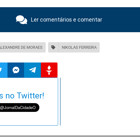
Ler comentários e comentar
ALEXANDRE DE MORAES
NIKOLAS FERREIRA
ilhar
mpartilhar
Compartilhar
Compartilhar
Compartilhar
s no Twitter!
o
no
no
no
pp
itter
Messenger
Telegram
Gettr