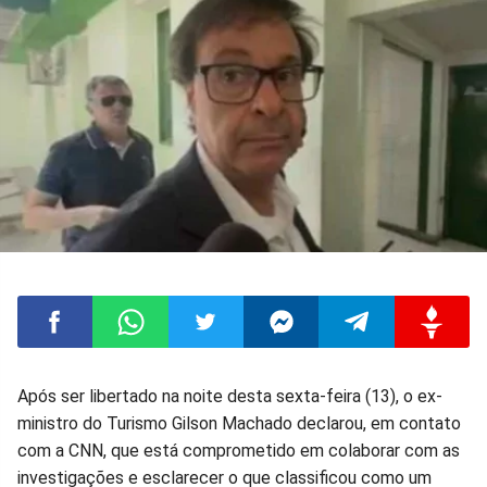
Compartilhar
Compartilhar
Compartilhar
Compartilhar
Compartilhar
Compart
Após ser libertado na noite desta sexta-feira (13), o ex-
ministro do Turismo Gilson Machado declarou, em contato
no
no
no
no
no
no
com a CNN, que está comprometido em colaborar com as
investigações e esclarecer o que classificou como um