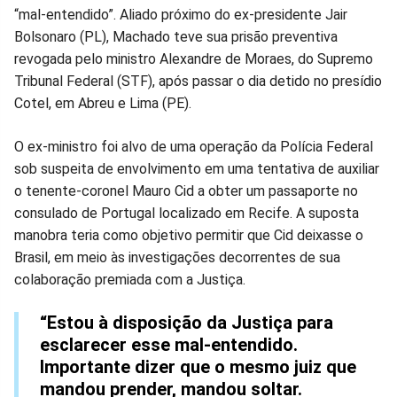
Facebook
Whatsapp
Twitter
Messenger
Telegram
Gettr
“mal-entendido”. Aliado próximo do ex-presidente Jair
Bolsonaro (PL), Machado teve sua prisão preventiva
revogada pelo ministro Alexandre de Moraes, do Supremo
Tribunal Federal (STF), após passar o dia detido no presídio
Cotel, em Abreu e Lima (PE).
O ex-ministro foi alvo de uma operação da Polícia Federal
sob suspeita de envolvimento em uma tentativa de auxiliar
o tenente-coronel Mauro Cid a obter um passaporte no
consulado de Portugal localizado em Recife. A suposta
manobra teria como objetivo permitir que Cid deixasse o
Brasil, em meio às investigações decorrentes de sua
colaboração premiada com a Justiça.
“Estou à disposição da Justiça para
esclarecer esse mal-entendido.
Importante dizer que o mesmo juiz que
mandou prender, mandou soltar.