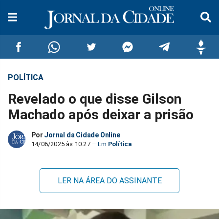
POLÍTICA
Compartilhar
Compartilhar
Compartilhar
Compartilhar
Compartilhar
Compar
Revelado o que disse Gilson
no
no
no
no
no
no
Machado após deixar a prisão
Facebook
Whatsapp
Twitter
Messenger
Telegram
Gettr
Por
Jornal da Cidade Online
14/06/2025 às 10:27
Política
LER NA ÁREA DO ASSINANTE