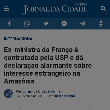
INTERNACIONAL
Compartilhar
Compartilhar
Compartilhar
Compartilhar
Compartilhar
Compar
Ex-ministra da França é
no
no
no
no
no
no
contratada pela USP e dá
declaração alarmante sobre
Facebook
Whatsapp
Twitter
Messenger
Telegram
Gettr
interesse estrangeiro na
Amazônia
Por
Jornal da Cidade Online
14/06/2025 às 14:13
Internacional