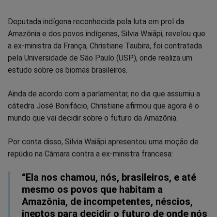
Compartilhar
Compartilhar
Compartilhar
Compartilhar
Compartilhar
Compart
Deputada indígena reconhecida pela luta em prol da
Amazônia e dos povos indígenas, Silvia Waiãpi, revelou que
no
no
no
no
no
no
a ex-ministra da França, Christiane Taubira, foi contratada
pela Universidade de São Paulo (USP), onde realiza um
Facebook
Whatsapp
Twitter
Messenger
Telegram
Gettr
estudo sobre os biomas brasileiros.
Ainda de acordo com a parlamentar, no dia que assumiu a
cátedra José Bonifácio, Christiane afirmou que agora é o
mundo que vai decidir sobre o futuro da Amazônia.
Por conta disso, Silvia Waiãpi apresentou uma moção de
repúdio na Câmara contra a ex-ministra francesa:
“Ela nos chamou, nós, brasileiros, e até
mesmo os povos que habitam a
Amazônia, de incompetentes, néscios,
ineptos para decidir o futuro de onde nós