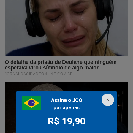
×
Assine o JCO
por apenas
R$ 19,90