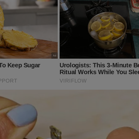
a mesma IA da META para quatro perguntas, sendo três delas de
em publicações distintas.
a pergunta de v. excelência, que, confesso, me inspirou a dedil
e um mero escrevinhador.
ngar nos próximos textos, que virão apenas com uma pergunta, 
gumas considerações minhas a respeito, vez que nesta 1ª parte, 
umentos e postura jornalística e profissional.
encontrado diferenças entre sua leitura, ao vivo, da resposta da 
rgunta que também fiz, vale a essência.
vou usar e abusar da DATA VENIA, que peço já considerá-lo em mi
 (marcados com *), para não ser repetitivo. Não quero me tornar 
 liberdade de expressão é um direito absoluto?