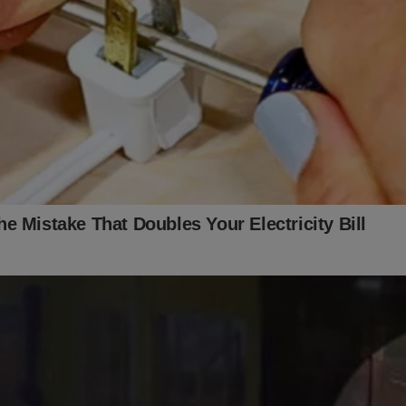
cia diz que a própria IA reconhece a necessidade de controle (esc
s aqui, ministro?), o que não procede, pois, as limitações e restr
 carregam leis que as ordenam juridicamente (no direito brasileiro
a civil ou penalmente, há anos (algumas há décadas), senão, veja a
ões que fazem este papel com a tipificada limitação. Até mesmo
celência.
ETA (na íntegra, ainda que não tenha citado todas no seu voto)
ressão é um direito fundamental, mas não é considerado absolut
ídicos. Embora seja essencial para a democracia, a liberdade de 
dual, existem limites e restrições para equilibrar esse direito co
ntes, como:
idade e honra: A liberdade de expressão não inclui o direito de d
soas. (Cabe Calúnia, Difamação e Injúria)