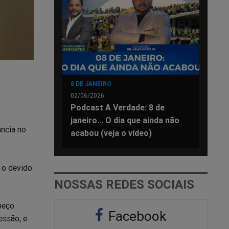
8 DE JANEIRO
02/06/2026
Podcast A Verdade: 8 de
janeiro... O dia que ainda não
ância no
acabou (veja o vídeo)
 o devido
NOSSAS REDES SOCIAIS
 peço
Facebook
essão, e