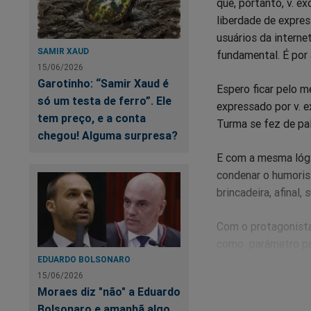
que, portanto, v. e
liberdade de expres
usuários da internet
SAMIR XAUD
fundamental. É por a
15/06/2026
Garotinho: “Samir Xaud é
Espero ficar pelo 
só um testa de ferro”. Ele
expressado por v. e
tem preço, e a conta
Turma se fez de pa
chegou! Alguma surpresa?
E com a mesma lógic
condenar o humorist
brincadeira, afinal
Com o protagonista 
como parâmetro par
EDUARDO BOLSONARO
15/06/2026
SENSACIONAL, minist
Moraes diz "não" a Eduardo
Agora temos a VOSS
Bolsonaro e amanhã algo