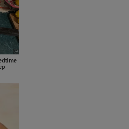
 cunho
har esse
a
tive que
IA, com
nhas
um chato