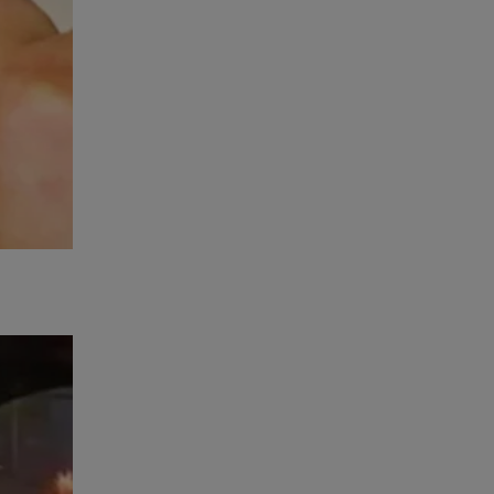
onde
ições
 e
lgumas
 conforme
:
o em
imprensa
m outros
ifamar ou