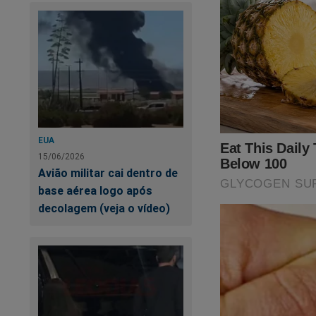
buscar respostas n
pessoal, que virão 
Inauguro com a mesm
arremedo textual d
Prometo não me alo
resposta da IA e al
EUA
apresentar meus arg
15/06/2026
Avião militar cai dentro de
Ainda que eu tenha 
base aérea logo após
relação à mesma pe
decolagem (veja o vídeo)
Daqui por diante, 
interações e grifos
de galocha.
Sua pergunta foi: A