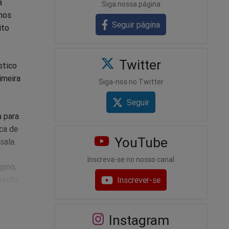
a
Siga nossa página
lhos
Seguir página
ito
Twitter
stico
imeira
Siga-nos no Twitter
Seguir
a para
ca de
YouTube
 sala.
Inscreva-se no nosso canal
gino,
techs.
Inscrever-se
jurista.
ela, me
Instagram