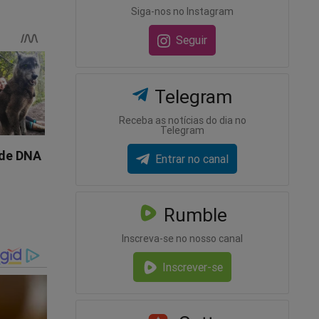
Siga-nos no Instagram
assaporte
Seguir
e da
fraldas.
Telegram
ada juíza
Receba as notícias do dia no
ito
Telegram
bem
Entrar no canal
lhofas e
 está se
Rumble
Inscreva-se no nosso canal
fundo, em
Inscrever-se