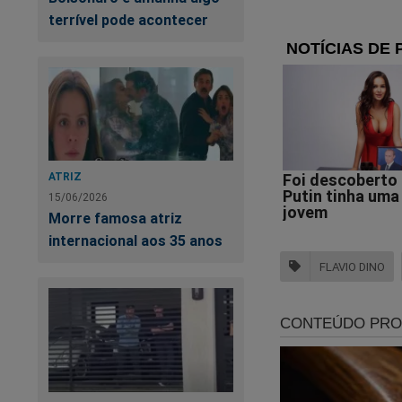
borrei de rir.
terrível pode acontecer
Mas o esmero piadis
do ministro Alexan
META, como vão tira
Em tempo; só um ap
acima, pois salvo e
ATRIZ
fundamental, mas n
15/06/2026
confortável como e
Morre famosa atriz
chacotas que vários
internacional aos 35 anos
tornando referência
FLAVIO DINO
Vamos em frente, mi
Primeiro vamos rele
determinado mome