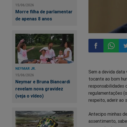
15/06/2026
Morre filha de parlamentar
de apenas 8 anos
Compartilhar
Compart
Co
NEYMAR JR.
Sem a devida data v
no
no
n
15/06/2026
tocante ao bom hum
Neymar e Bruna Biancardi
responsabilidades d
Facebook
Whatsa
Tw
revelam nova gravidez
regulamentações (o
(veja o vídeo)
respeito, aderir a
Antecipo minhas des
assentimento, sabed