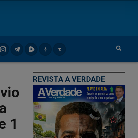
REVISTA A VERDADE
vio
da
e 1