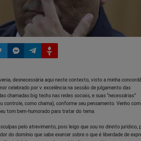
ilhar
mpartilhar
Compartilhar
Compartilhar
Compartilhar
enia, desnecessária aqui neste contexto, visto a minha concord
o
no
no
no
or celebrado por v. excelência na sessão de julgamento das
as chamadas big techs nas redes sociais, e suas “necessárias”
pp
itter
Messenger
Telegram
Gettr
u controle, como chama), conforme seu pensamento. Venho com
o seu tom bem-humorado para tratar do tema.
culpas pelo atrevimento, pois leigo que sou no direito jurídico,
or do domínio que sabe exercer sobre o que é liberdade de expr