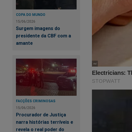
(*) onde v. excelên
COPA DO MUNDO
outras conveniência
15/06/2026
sugeridas pela IA já
Surgem imagens do
internacional), sej
presidente da CBF com a
das leis e regulaç
amante
enumerado por v. ex
Resposta da IA da M
A liberdade de exp
muitos sistemas jur
e a expressão indivi
interesses importa
FACÇÕES CRIMINOSAS
15/06/2026
Procurador de Justiça
1. Proteção da dign
narra histórias terríveis e
insultar outras pes
revela o real poder do