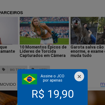
ta do dia veio com a associação que fez do eventual “tirar o p
dre (de Moraes)” (SIC), e “só espero que não peguem o passaport
r o passaporte da META?” Aí, não teve jeito, tive que trocar as 
êndice neste meu borrado texto. Só tomemos cuidado com a cit
ngano, ela também acha que piada com liberdade de humor é dire
ão é absoluto. Mesmo porque, parece que a corte, se sentindo 
stá, vem se caracterizando pelo bom humor, haja vista tantas ga
 ministros fazem ali. Inclusive, meus parabéns! Vossa excelência
 nisso.
BIG TECHS
META
×
Assine o JCO
nistro, sem tropeçar.
por apenas
mbrar o trecho do seu voto, onde dá para ouvir gargalhadas ao 
R$ 19,90
nto: