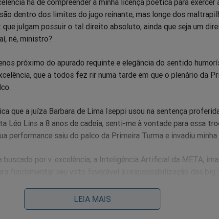
xcelência há de compreender a minha licença poética para exercer 
são dentro dos limites do jugo reinante, mas longe dos maltrapi
 que julgam possuir o tal direito absoluto, ainda que seja um dire
í, né, ministro?
menos próximo do apurado requinte e elegância do sentido humorí
xcelência, que a todos fez rir numa tarde em que o plenário da Pr
lco.
a que a juíza Barbara de Lima Iseppi usou na sentença proferid
a Léo Lins a 8 anos de cadeia, senti-me à vontade para essa tro
, sua performance saiu do palco da Primeira Turma e invadiu minha
buscado por v. excelência, a Inteligência Artificial da META, ima
a fundamentar seu voto favorável à responsabilização das big 
ro, a apuradíssima criatividade para personificar a IA como um 
LEIA MAIS
A EXCELÊNCIA, A IA da META. Nossa! Aqui, do outro lado da t