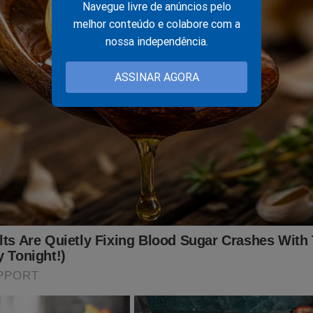
Navegue livre de anúncios pelo
melhor conteúdo e colabore com a
nossa independência.
ASSINAR AGORA
 tópicos que busquei para a nossa pueril e lúdica brincadeira, div
em quatro partes. Em cada uma das partes, reproduzo a v. excelê