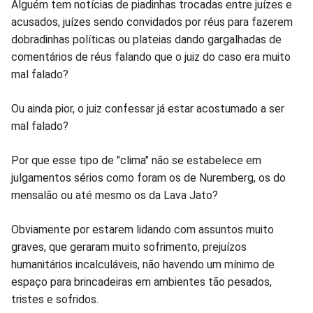
Facebook
Whatsapp
Twitter
Messenger
Telegram
Gettr
Alguém tem notícias de piadinhas trocadas entre juízes e
acusados, juízes sendo convidados por réus para fazerem
dobradinhas políticas ou plateias dando gargalhadas de
comentários de réus falando que o juiz do caso era muito
mal falado?
Ou ainda pior, o juiz confessar já estar acostumado a ser
mal falado?
Por que esse tipo de "clima" não se estabelece em
julgamentos sérios como foram os de Nuremberg, os do
mensalão ou até mesmo os da Lava Jato?
Obviamente por estarem lidando com assuntos muito
graves, que geraram muito sofrimento, prejuízos
humanitários incalculáveis, não havendo um mínimo de
espaço para brincadeiras em ambientes tão pesados,
tristes e sofridos.