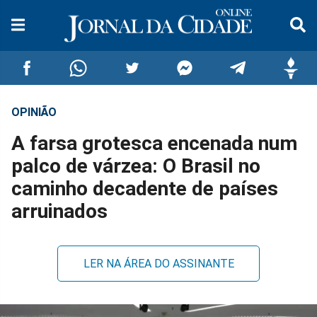
OPINIÃO
Compartilhar
Compartilhar
Compartilhar
Compartilhar
Compartilhar
Compar
A farsa grotesca encenada num
no
no
no
no
no
no
palco de várzea: O Brasil no
caminho decadente de países
Facebook
Whatsapp
Twitter
Messenger
Telegram
Gettr
arruinados
LER NA ÁREA DO ASSINANTE