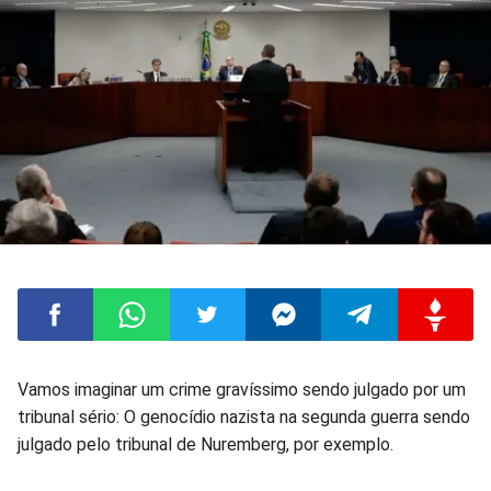
Compartilhar
Compartilhar
Compartilhar
Compartilhar
Compartilhar
Compart
Vamos imaginar um crime gravíssimo sendo julgado por um
tribunal sério: O genocídio nazista na segunda guerra sendo
no
no
no
no
no
no
julgado pelo tribunal de Nuremberg, por exemplo.