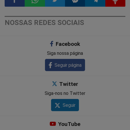
Compartilhar
Compartilhar
Compartilhar
Compartilhar
Compartilhar
Compart
NOSSAS REDES SOCIAIS
no
no
no
no
no
no
Facebook
Facebook
Whatsapp
Twitter
Messenger
Telegram
Gettr
Siga nossa página
Seguir página
Twitter
Siga-nos no Twitter
Seguir
YouTube