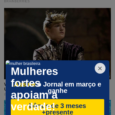
×
Mulheres
fortes
Assine
o Jornal em março e
ganhe
apoiam a
verdade!
bônus de 3 meses
+presente