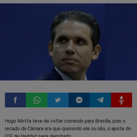
Compartilhar
Compartilhar
Compartilhar
Compartilhar
Compartilhar
Compart
Hugo Motta teve de voltar correndo para Brasília, pois o
recado da Câmara era que querendo ele ou não, o ajuste do
no
no
no
no
no
no
IOF de Haddad seria derrubado.