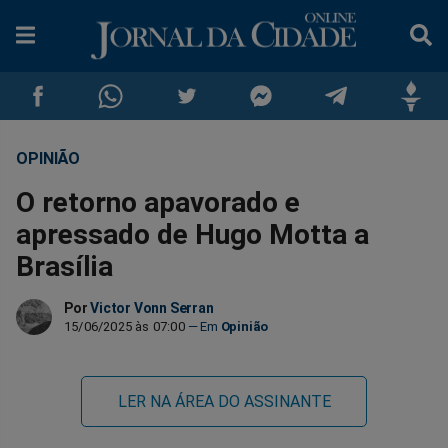
OPINIÃO
Compartilhar
Compartilhar
Compartilhar
Compartilhar
Compartilhar
Compar
O retorno apavorado e
no
no
no
no
no
no
apressado de Hugo Motta a
Brasília
Facebook
Whatsapp
Twitter
Messenger
Telegram
Gettr
Por
Victor Vonn Serran
15/06/2025 às 07:00
Opinião
LER NA ÁREA DO ASSINANTE