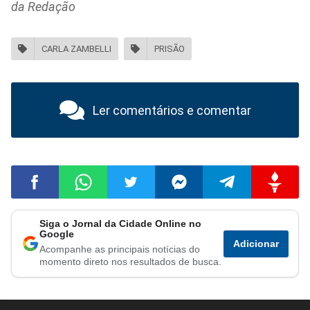
da Redação
CARLA ZAMBELLI
PRISÃO
Ler comentários e comentar
Siga o Jornal da Cidade Online no
Compartilhar
Compartilhar
Compartilhar
Compartilhar
Compartilhar
Compart
Google
Adicionar
Acompanhe as principais notícias do
no
no
no
no
no
no
momento direto nos resultados de busca.
Facebook
Whatsapp
Twitter
Messenger
Telegram
Gettr