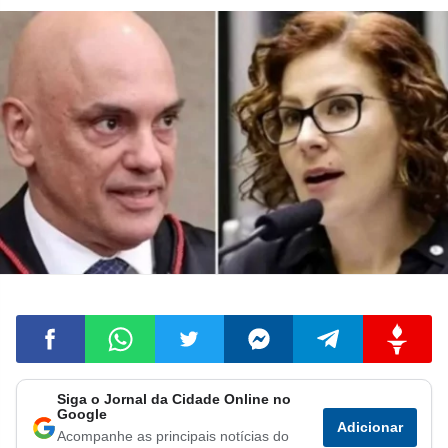
Siga o Jornal da Cidade Online no
Compartilhar
Compartilhar
Compartilhar
Compartilhar
Compartilhar
Compart
Google
Adicionar
Acompanhe as principais notícias do