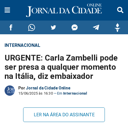
INTERNACIONAL
Compartilhar
Compartilhar
Compartilhar
Compartilhar
Compartilhar
Compar
URGENTE: Carla Zambelli pode
no
no
no
no
no
no
ser presa a qualquer momento
na Itália, diz embaixador
Facebook
Whatsapp
Twitter
Messenger
Telegram
Gettr
Por
Jornal da Cidade Online
15/06/2025 às 16:30
Internacional
LER NA ÁREA DO ASSINANTE