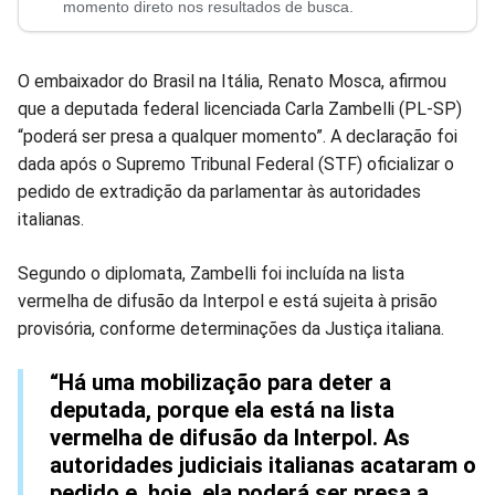
no
no
no
no
no
no
momento direto nos resultados de busca.
Facebook
Whatsapp
Twitter
Messenger
Telegram
Gettr
O embaixador do Brasil na Itália, Renato Mosca, afirmou
que a deputada federal licenciada Carla Zambelli (PL-SP)
“poderá ser presa a qualquer momento”. A declaração foi
dada após o Supremo Tribunal Federal (STF) oficializar o
pedido de extradição da parlamentar às autoridades
italianas.
Segundo o diplomata, Zambelli foi incluída na lista
vermelha de difusão da Interpol e está sujeita à prisão
provisória, conforme determinações da Justiça italiana.
“Há uma mobilização para deter a
deputada, porque ela está na lista
vermelha de difusão da Interpol. As
autoridades judiciais italianas acataram o
pedido e, hoje, ela poderá ser presa a