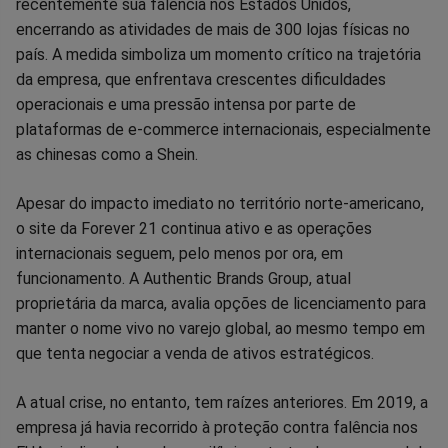
no
no
no
no
no
no
recentemente sua falência nos Estados Unidos,
encerrando as atividades de mais de 300 lojas físicas no
Facebook
Whatsapp
Twitter
Messenger
Telegram
Gettr
país. A medida simboliza um momento crítico na trajetória
da empresa, que enfrentava crescentes dificuldades
operacionais e uma pressão intensa por parte de
plataformas de e-commerce internacionais, especialmente
as chinesas como a Shein.
Apesar do impacto imediato no território norte-americano,
o site da Forever 21 continua ativo e as operações
internacionais seguem, pelo menos por ora, em
funcionamento. A Authentic Brands Group, atual
proprietária da marca, avalia opções de licenciamento para
manter o nome vivo no varejo global, ao mesmo tempo em
que tenta negociar a venda de ativos estratégicos.
A atual crise, no entanto, tem raízes anteriores. Em 2019, a
empresa já havia recorrido à proteção contra falência nos