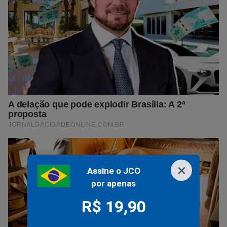
×
Assine o JCO
por apenas
R$ 19,90