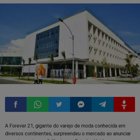
Compartilhar
Compartilhar
Compartilhar
Compartilhar
Compartilhar
Compart
A Forever 21, gigante do varejo de moda conhecida em
diversos continentes, surpreendeu o mercado ao anunciar