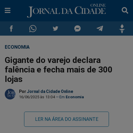
ECONOMIA
Compartilhar
Compartilhar
Compartilhar
Compartilhar
Compartilhar
Compar
Gigante do varejo declara
no
no
no
no
no
no
falência e fecha mais de 300
lojas
Facebook
Whatsapp
Twitter
Messenger
Telegram
Gettr
Por
Jornal da Cidade Online
16/06/2025 às 13:04
Economia
LER NA ÁREA DO ASSINANTE