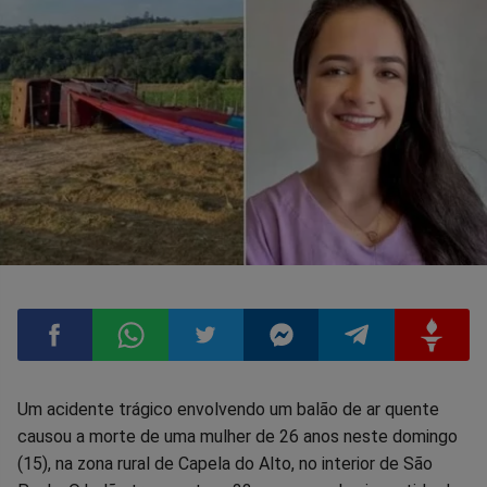
Compartilhar
Compartilhar
Compartilhar
Compartilhar
Compartilhar
Compart
Um acidente trágico envolvendo um balão de ar quente
causou a morte de uma mulher de 26 anos neste domingo
no
no
no
no
no
no
(15), na zona rural de Capela do Alto, no interior de São