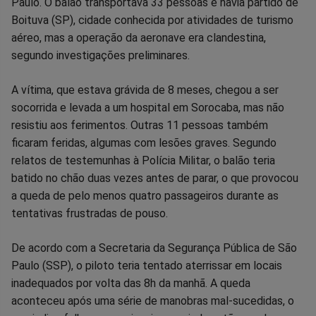
Paulo. O balão transportava 33 pessoas e havia partido de
Facebook
Whatsapp
Twitter
Messenger
Telegram
Gettr
Boituva (SP), cidade conhecida por atividades de turismo
aéreo, mas a operação da aeronave era clandestina,
segundo investigações preliminares.
A vítima, que estava grávida de 8 meses, chegou a ser
socorrida e levada a um hospital em Sorocaba, mas não
resistiu aos ferimentos. Outras 11 pessoas também
ficaram feridas, algumas com lesões graves. Segundo
relatos de testemunhas à Polícia Militar, o balão teria
batido no chão duas vezes antes de parar, o que provocou
a queda de pelo menos quatro passageiros durante as
tentativas frustradas de pouso.
De acordo com a Secretaria da Segurança Pública de São
Paulo (SSP), o piloto teria tentado aterrissar em locais
inadequados por volta das 8h da manhã. A queda
aconteceu após uma série de manobras mal-sucedidas, o