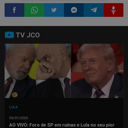
Compartilhar
Compartilhar
Compartilhar
Compartilhar
Compartilhar
Compart
TV JCO
no
no
no
no
no
no
Facebook
Whatsapp
Twitter
Messenger
Telegram
Gettr
LULA
05/01/2026
AO VIVO: Foro de SP em ruínas e Lula no seu pior