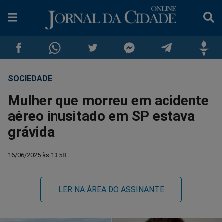
SOCIEDADE
Compartilhar
Compartilhar
Compartilhar
Compartilhar
Compartilhar
Compar
Mulher que morreu em acidente
no
no
no
no
no
no
aéreo inusitado em SP estava
grávida
Facebook
Whatsapp
Twitter
Messenger
Telegram
Gettr
16/06/2025 às 13:58
LER NA ÁREA DO ASSINANTE