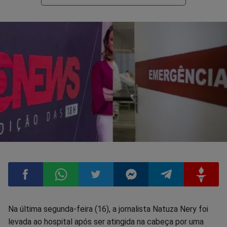
Compartilhar
Compartilhar
Compartilhar
Compartilhar
Compartilhar
Compart
Na última segunda-feira (16), a jornalista Natuza Nery foi
levada ao hospital após ser atingida na cabeça por uma