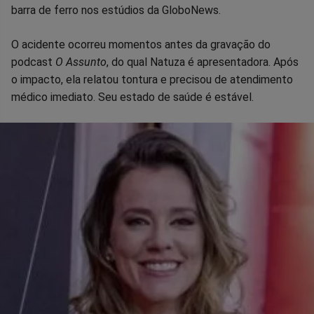
no
no
no
no
no
no
barra de ferro nos estúdios da GloboNews.
Facebook
Whatsapp
Twitter
Messenger
Telegram
Gettr
O acidente ocorreu momentos antes da gravação do
podcast
O Assunto
, do qual Natuza é apresentadora. Após
o impacto, ela relatou tontura e precisou de atendimento
médico imediato. Seu estado de saúde é estável.