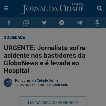
SOCIEDADE
Compartilhar
Compartilhar
Compartilhar
Compartilhar
Compartilhar
Compar
URGENTE: Jornalista sofre
no
no
no
no
no
no
acidente nos bastidores da
GloboNews e é levada ao
Facebook
Whatsapp
Twitter
Messenger
Telegram
Gettr
Hospital
Por
Jornal da Cidade Online
17/06/2025 às 14:50
Sociedade
LER NA ÁREA DO ASSINANTE