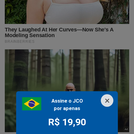
×
Assine o JCO
por apenas
R$ 19,90