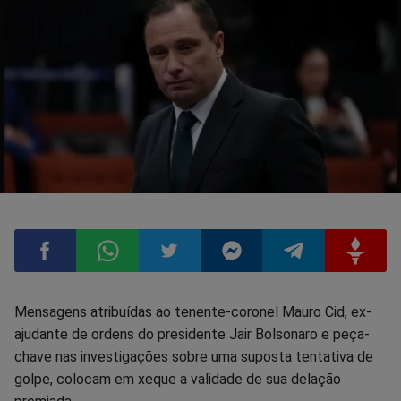
Compartilhar
Compartilhar
Compartilhar
Compartilhar
Compartilhar
Compart
Mensagens atribuídas ao tenente-coronel Mauro Cid, ex-
ajudante de ordens do presidente Jair Bolsonaro e peça-
no
no
no
no
no
no
chave nas investigações sobre uma suposta tentativa de
golpe, colocam em xeque a validade de sua delação
Facebook
Whatsapp
Twitter
Messenger
Telegram
Gettr