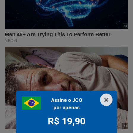
×
Assine o JCO
por apenas
R$ 19,90