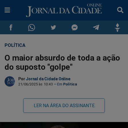
POLÍTICA
Compartilhar
Compartilhar
Compartilhar
Compartilhar
Compartilhar
Compar
O maior absurdo de toda a ação
no
no
no
no
no
no
do suposto "golpe"
Facebook
Whatsapp
Twitter
Messenger
Telegram
Gettr
Por
Jornal da Cidade Online
21/06/2025 às 10:43
Política
LER NA ÁREA DO ASSINANTE