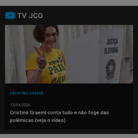
Compartilhar
Compartilhar
Compartilhar
Compartilhar
Compartilhar
Compart
TV JCO
no
no
no
no
no
no
Facebook
Whatsapp
Twitter
Messenger
Telegram
Gettr
CRISTINA GRAEML
15/04/2026
Cristina Graeml conta tudo e não foge das
polêmicas (veja o vídeo)