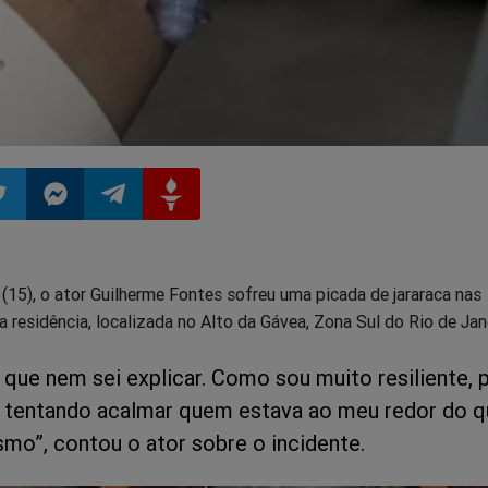
ilhar
mpartilhar
Compartilhar
Compartilhar
Compartilhar
15), o ator Guilherme Fontes sofreu uma picada de jararaca nas
o
no
no
no
 residência, localizada no Alto da Gávea, Zona Sul do Rio de Jan
pp
itter
Messenger
Telegram
Gettr
 que nem sei explicar. Como sou muito resiliente, 
 tentando acalmar quem estava ao meu redor do q
o”, contou o ator sobre o incidente.