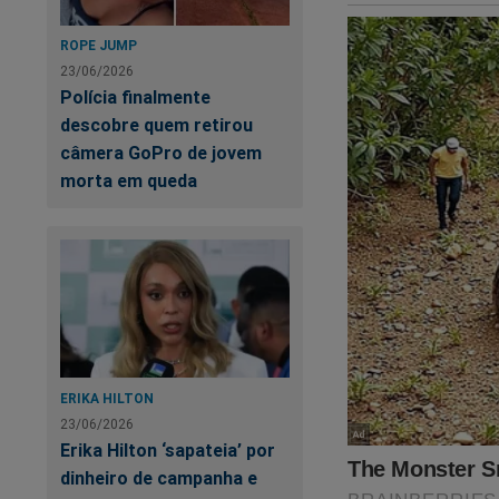
ROPE JUMP
23/06/2026
Polícia finalmente
descobre quem retirou
câmera GoPro de jovem
morta em queda
Você, leitor do JCO
Alexandre de Morae
judiciário. Foi dev
comerciais. Para fo
o direito de assisti
ERIKA HILTON
conteúdo da Revista
23/06/2026
assinar, clique no li
Erika Hilton ‘sapateia’ por
dinheiro de campanha e
Outra forma de voc