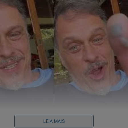
herme seguiu as orientações de primeiros socorros: deixou o sangu
LEIA MAIS
tal, levando a cobra — viva ou morta — para auxiliar no tratament