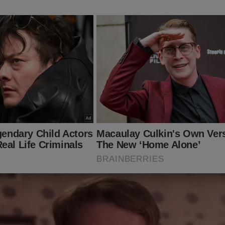
ão imperdível está disponível exclusivamente para os leitores
obre o STF, Lula e as eleições 2022) por apenas R$ 69,90. Basta 
.br/
 já conhece os livros: