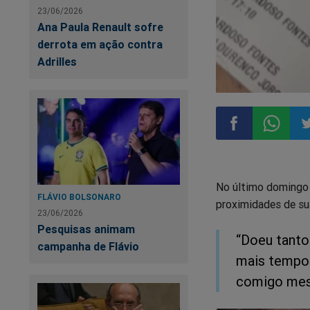
23/06/2026
Ana Paula Renault sofre
derrota em ação contra
Adrilles
Compartilhar
Compart
Co
No último domingo (
no
no
n
FLÁVIO BOLSONARO
proximidades de sua
23/06/2026
Facebook
Whatsa
Tw
Pesquisas animam
“Doeu tanto
campanha de Flávio
mais tempo
comigo mesm