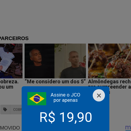
tros de saúde no país possuem o antídoto especí
no. Se for picado, vá imediatamente ao hospital. 
72 horas pode agravar o quadro, causando dor inten
lertou.
 nas redes sociais fotos da jararaca que o picou e do seu braço
al, tranquilizando os fãs:
 Medicado e com a mão para cima.”
×
Assine o JCO
por apenas
COBRA
GUILHERME FONTES
R$ 19,90
 perde o sono com novo documento sobre o passado de Lu