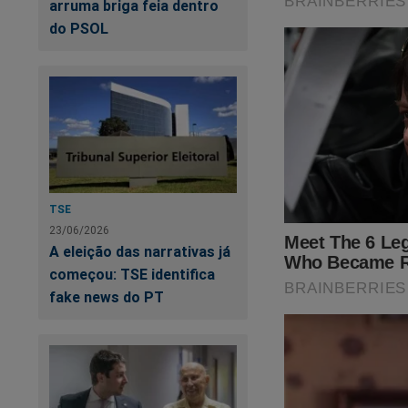
arruma briga feia dentro
momento uma promoç
do PSOL
São
TRÊS livros
(s
link abaixo:
https://realiser.com
O próprio Bolsonaro
TSE
23/06/2026
A eleição das narrativas já
começou: TSE identifica
fake news do PT