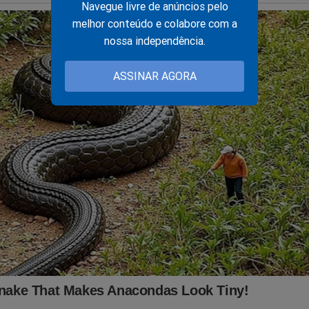
Navegue livre de anúncios pelo
melhor conteúdo e colabore com a
nossa independência.
ASSINAR AGORA
, tem visto as movimentações internacionais que podem atingir 
s? O próprio JCO já foi vítima da perseguição e censura imposta
astador! Sobrevivemos graças a ajuda de nossos assinantes e parc
rtelecer a nossa batalha, considere se tornar um
assinante,
o qu
r o primeiro
PODCAST
conservador do Brasil e ter acesso exclus
 A Verdade, onde os "assuntos proibidos" no Brasil são revelado
nk:
https://assinante.jornaldacidadeonline.com.br/apresentacao
ê apoiar o JCO é comprando um livro! Temos muitas opções! Ne