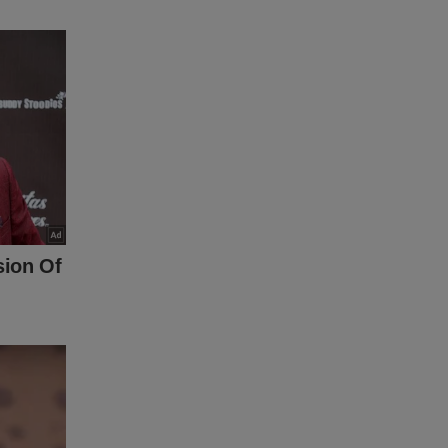
 do JCO.
clicar no