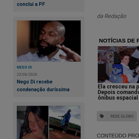
conclui a PF
“Poucos cen
da Redação
para o vene
superior a 
infecção”, a
O ator compartilhou
medicação no hospit
NEGO DI
23/06/2026
Nego Di recebe
“Estou bem.
condenação duríssima
REDE GLOBO
PT