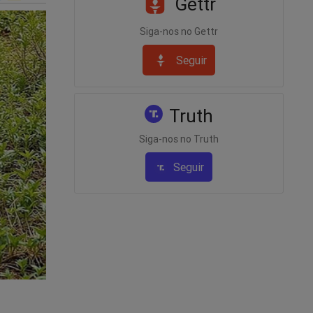
Gettr
Siga-nos no Gettr
Seguir
Truth
Siga-nos no Truth
Seguir
o ministro
 pelo
eiros
e lhe dará
ivo ao
s. Para
ste