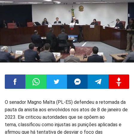
Compartilhar
Compartilhar
Compartilhar
Compartilhar
Compartilhar
Compart
O senador Magno Malta (PL-ES) defendeu a retomada da
pauta da anistia aos envolvidos nos atos de 8 de janeiro de
no
no
no
no
no
no
2023. Ele criticou autoridades que se opõem ao
tema, classificou como injustas as punições aplicadas e
Facebook
Whatsapp
Twitter
Messenger
Telegram
Gettr
afirmou que há tentativa de desviar o foco das