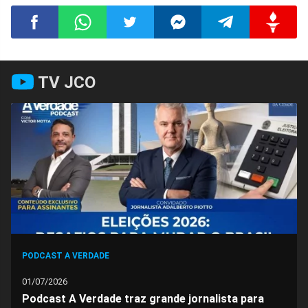
Compartilhar
Compartilhar
Compartilhar
Compartilhar
Compartilhar
Compart
TV JCO
no
no
no
no
no
no
Facebook
Whatsapp
Twitter
Messenger
Telegram
Gettr
PODCAST A VERDADE
01/07/2026
Podcast A Verdade traz grande jornalista para