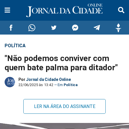
POLÍTICA
Compartilhar
Compartilhar
Compartilhar
Compartilhar
Compartilhar
Compar
"Não podemos conviver com
no
no
no
no
no
no
quem bate palma para ditador"
Facebook
Whatsapp
Twitter
Messenger
Telegram
Gettr
Por
Jornal da Cidade Online
22/06/2025 às 13:42
Política
LER NA ÁREA DO ASSINANTE