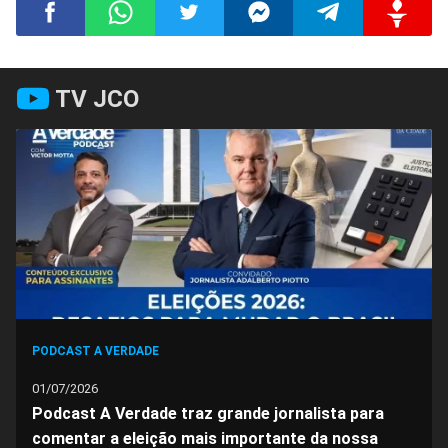
Compartilhar
Compartilhar
Compartilhar
Compartilhar
Compartilhar
Compart
TV JCO
no
no
no
no
no
no
Facebook
Whatsapp
Twitter
Messenger
Telegram
Gettr
PODCAST A VERDADE
01/07/2026
Podcast A Verdade traz grande jornalista para
comentar a eleição mais importante da nossa