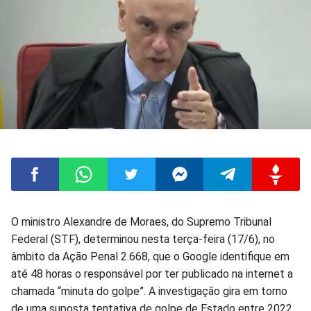
Compartilhar
Compartilhar
Compartilhar
Compartilhar
Compartilhar
Compart
O ministro Alexandre de Moraes, do Supremo Tribunal
Federal (STF), determinou nesta terça-feira (17/6), no
no
no
no
no
no
no
âmbito da Ação Penal 2.668, que o Google identifique em
até 48 horas o responsável por ter publicado na internet a
Facebook
Whatsapp
Twitter
Messenger
Telegram
Gettr
chamada “minuta do golpe”. A investigação gira em torno
de uma suposta tentativa de golpe de Estado entre 2022