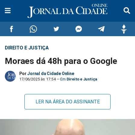
DIREITO E JUSTIÇA
Compartilhar
Compartilhar
Compartilhar
Compartilhar
Compartilhar
Compar
Moraes dá 48h para o Google
no
no
no
no
no
no
Por
Jornal da Cidade Online
Facebook
Whatsapp
Twitter
Messenger
Telegram
Gettr
17/06/2025 às 17:54
Direito e Justiça
LER NA ÁREA DO ASSINANTE