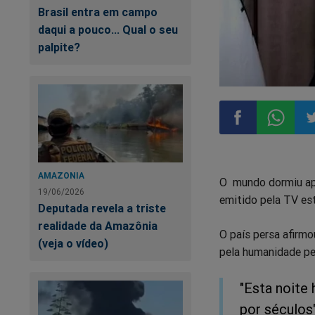
Brasil entra em campo
daqui a pouco... Qual o seu
palpite?
Compartilhar
Compart
Co
AMAZONIA
O mundo dormiu apr
no
no
n
19/06/2026
emitido pela TV est
Deputada revela a triste
Facebook
Whatsa
Tw
realidade da Amazônia
O país persa afirmo
(veja o vídeo)
pela humanidade pe
"Esta noite
por séculos