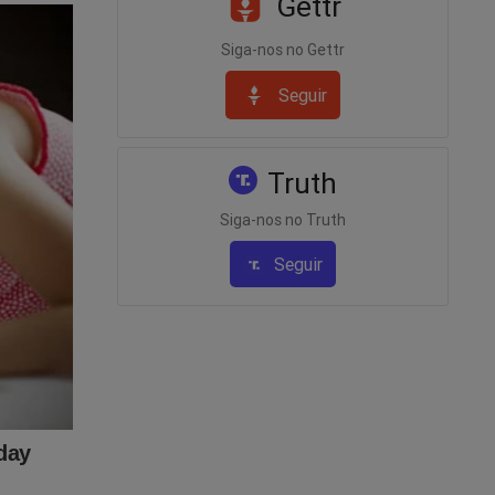
Gettr
Siga-nos no Gettr
Seguir
Truth
Siga-nos no Truth
o ministro
Seguir
 pelo
eiros
e lhe dará
ivo ao
s. Para
ste
 do JCO.