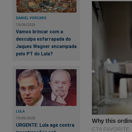
DANIEL VORCARO
19/06/2026
Vamos brincar com a
desculpa esfarrapada do
Jaques Wagner encampada
pelo PT do Lula?
Você, leitor do JCO
Alexandre de Morae
judiciário. Foi dev
comerciais. Para fo
o direito de assisti
conteúdo da Revista
assinar, clique no li
LULA
19/06/2026
Outra forma de voc
URGENTE: Lula age contra
momento uma promoç