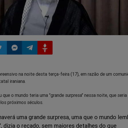
ilhar
mpartilhar
Compartilhar
Compartilhar
Compartilhar
eensivo na noite desta terça-feira (17), em razão de um comun
o
no
no
no
atal iraniana.
pp
itter
Messenger
Telegram
Gettr
u que o mundo teria uma "grande surpresa" nessa noite, que seri
los próximos séculos.
 haverá uma grande surpresa, uma que o mundo lem
", dizia o recado, sem maiores detalhes do que