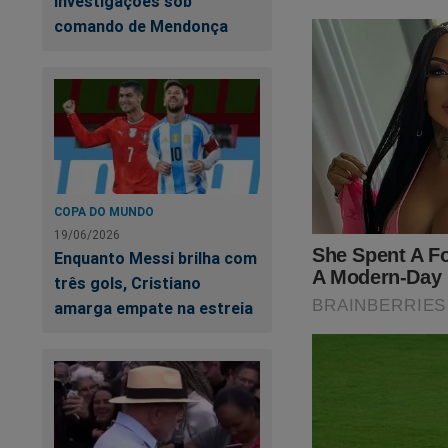
investigações sob
São
TRÊS livros
(s
comando de Mendonça
link abaixo:
https://realiser.com
O próprio Bolsonaro
COPA DO MUNDO
19/06/2026
Enquanto Messi brilha com
três gols, Cristiano
amarga empate na estreia