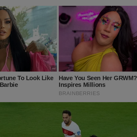
obre o STF, Lula e as eleições 2022) por apenas R$ 69,90. Basta 
.br/
 já conhece os livros: