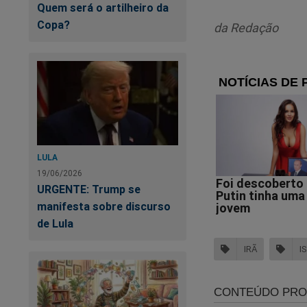
Quem será o artilheiro da
Copa?
da Redação
LULA
19/06/2026
URGENTE: Trump se
Of
manifesta sobre discurso
de Lula
IRÃ
I
Tr