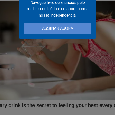
Navegue livre de anúncios pelo
melhor conteúdo e colabore com a
nossa independência.
ASSINAR AGORA
, tem visto as movimentações internacionais que podem atingir 
s? O próprio JCO já foi vítima da perseguição e censura imposta
astador! Sobrevivemos graças a ajuda de nossos assinantes e parc
rtelecer a nossa batalha, considere se tornar um
assinante,
o qu
r o primeiro
PODCAST
conservador do Brasil e ter acesso exclus
 A Verdade, onde os "assuntos proibidos" no Brasil são revelado
nk:
https://assinante.jornaldacidadeonline.com.br/apresentacao
ê apoiar o JCO é comprando um livro! Temos muitas opções! Ne
ão imperdível está disponível exclusivamente para os leitores