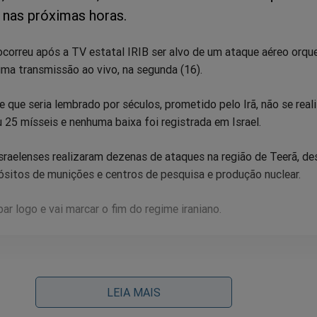
 nas próximas horas.
correu após a TV estatal IRIB ser alvo de um ataque aéreo orqu
 uma transmissão ao vivo, na segunda (16).
e que seria lembrado por séculos, prometido pelo Irã, não se real
u 25 mísseis e nenhuma baixa foi registrada em Israel.
israelenses realizaram dezenas de ataques na região de Teerã, de
ósitos de munições e centros de pesquisa e produção nuclear.
bar logo e vai marcar o fim do regime iraniano.
la faz turismo, Janja faz compras, Gleisi desarticula e o Bra
LEIA MAIS
gue em queda livre