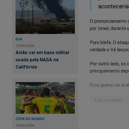
aconteceria
O pronunciamento o
por Israel, durante
EUA
Puro blefe. O ataqu
19/06/2026
verdade o Irã lanço
Avião cai em base militar
usada pela NASA na
Por outro lado, os 
Califórnia
principalmente dep
Essa guerra vai aca
Lu
COPA DO MUNDO
se
19/06/2026