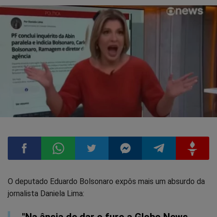
Compartilhar
Compartilhar
Compartilhar
Compartilhar
Compartilhar
Compart
O deputado Eduardo Bolsonaro expôs mais um absurdo da
jornalista Daniela Lima:
no
no
no
no
no
no
"Na ânsia de dar o furo a Globo News