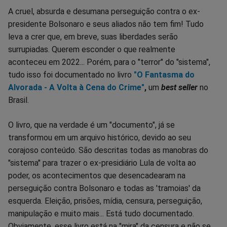
A cruel, absurda e desumana perseguição contra o ex-
presidente Bolsonaro e seus aliados não tem fim! Tudo
leva a crer que, em breve, suas liberdades serão
surrupiadas. Querem esconder o que realmente
aconteceu em 2022... Porém, para o "terror" do "sistema",
tudo isso foi documentado no livro
"O Fantasma do
Alvorada - A Volta à Cena do Crime"
,
um
best seller
no
Brasil.
O livro, que na verdade é um "documento", já se
transformou em um arquivo histórico, devido ao seu
corajoso conteúdo. São descritas todas as manobras do
"sistema" para trazer o ex-presidiário Lula de volta ao
poder, os acontecimentos que desencadearam na
perseguição contra Bolsonaro e todas as 'tramoias' da
esquerda. Eleição, prisões, mídia, censura, perseguição,
manipulação e muito mais... Está tudo documentado.
Obviamente, esse livro está na "mira" da censura e não se