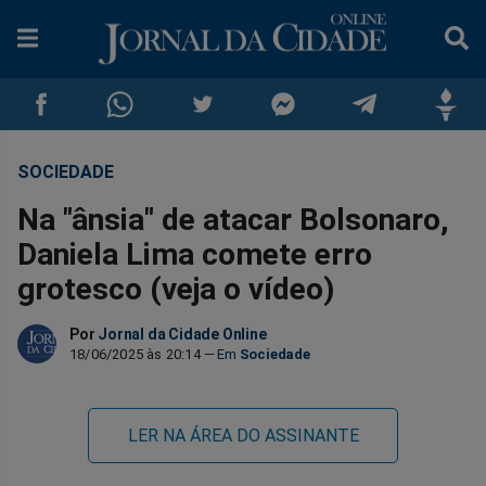
SOCIEDADE
Compartilhar
Compartilhar
Compartilhar
Compartilhar
Compartilhar
Compar
Na "ânsia" de atacar Bolsonaro,
no
no
no
no
no
no
Daniela Lima comete erro
grotesco (veja o vídeo)
Facebook
Whatsapp
Twitter
Messenger
Telegram
Gettr
Por
Jornal da Cidade Online
18/06/2025 às 20:14
Sociedade
LER NA ÁREA DO ASSINANTE