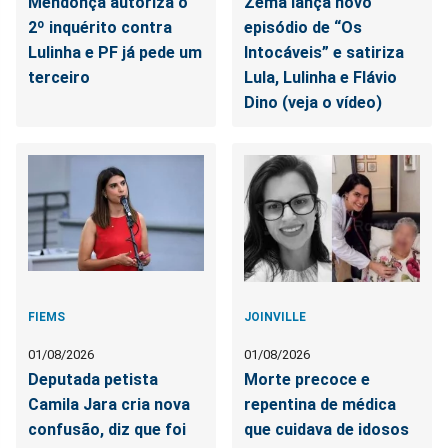
Mendonça autoriza o
Zema lança novo
2º inquérito contra
episódio de “Os
Lulinha e PF já pede um
Intocáveis” e satiriza
terceiro
Lula, Lulinha e Flávio
Dino (veja o vídeo)
FIEMS
JOINVILLE
01/08/2026
01/08/2026
Deputada petista
Morte precoce e
Camila Jara cria nova
repentina de médica
confusão, diz que foi
que cuidava de idosos