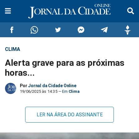
CLIMA
Compartilhar
Compartilhar
Compartilhar
Compartilhar
Compartilhar
Compar
Alerta grave para as próximas
no
no
no
no
no
no
horas...
Facebook
Whatsapp
Twitter
Messenger
Telegram
Gettr
Por
Jornal da Cidade Online
19/06/2025 às 14:35
Clima
LER NA ÁREA DO ASSINANTE