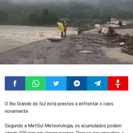
Compartilhar
Compartilhar
Compartilhar
Compartilhar
Compartilhar
Compart
O Rio Grande do Sul está prestes a enfrentar o caos
novamente.
no
no
no
no
no
no
Segundo a MetSul Meteorologia, os acumulados podem
Facebook
Whatsapp
Twitter
Messenger
Telegram
Gettr