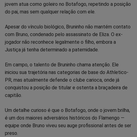
jovem atua como goleiro no Botafogo, repetindo a posição
Facebook
Whatsapp
Twitter
Messenger
Telegram
Gettr
do pai, mas sem qualquer relação com ele.
Apesar do vínculo biológico, Bruninho não mantém contato
com Bruno, condenado pelo assassinato de Eliza. O ex-
jogador não reconhece legalmente o filho, embora a
Justiça já tenha determinado a paternidade.
Em campo, o talento de Bruninho chama atenção. Ele
iniciou sua trajetória nas categorias de base do Athletico-
PR, mas atualmente defende o clube carioca, onde já
conquistou a posição de titular e ostenta a braçadeira de
capitão.
Um detalhe curioso é que o Botafogo, onde o jovem brilha,
é um dos maiores adversários históricos do Flamengo —
equipe onde Bruno viveu seu auge profissional antes de ser
preso.