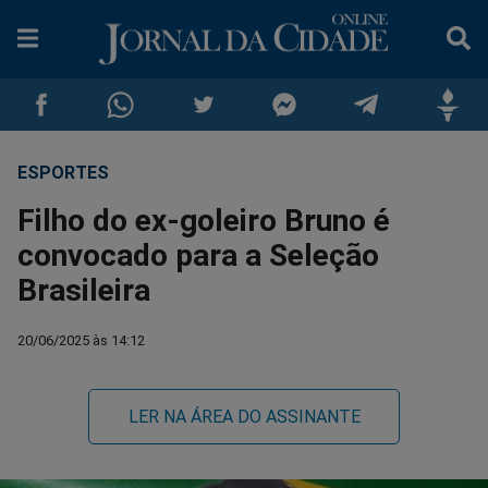
ESPORTES
Compartilhar
Compartilhar
Compartilhar
Compartilhar
Compartilhar
Compar
Filho do ex-goleiro Bruno é
no
no
no
no
no
no
convocado para a Seleção
Brasileira
Facebook
Whatsapp
Twitter
Messenger
Telegram
Gettr
20/06/2025 às 14:12
LER NA ÁREA DO ASSINANTE