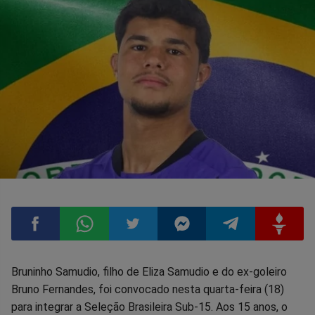
Compartilhar
Compartilhar
Compartilhar
Compartilhar
Compartilhar
Compart
Bruninho Samudio, filho de Eliza Samudio e do ex-goleiro
Bruno Fernandes, foi convocado nesta quarta-feira (18)
no
no
no
no
no
no
para integrar a Seleção Brasileira Sub-15. Aos 15 anos, o