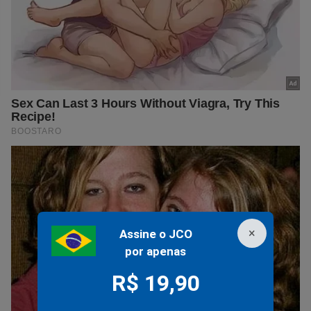
×
Assine o JCO
por apenas
R$ 19,90