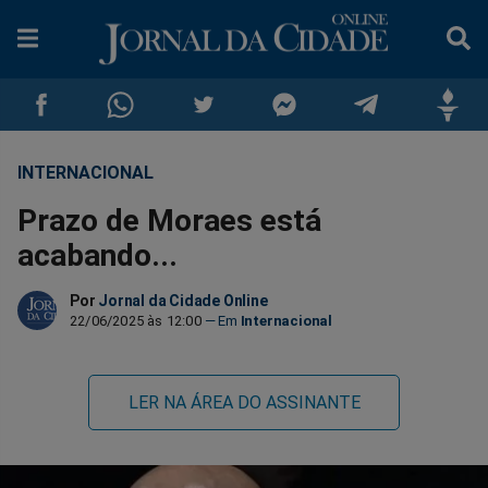
INTERNACIONAL
Compartilhar
Compartilhar
Compartilhar
Compartilhar
Compartilhar
Compar
Prazo de Moraes está
no
no
no
no
no
no
acabando...
Facebook
Whatsapp
Twitter
Messenger
Telegram
Gettr
Por
Jornal da Cidade Online
22/06/2025 às 12:00
Internacional
LER NA ÁREA DO ASSINANTE