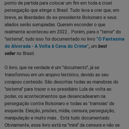
ponto de partida para colocar um fim em toda a cruel
perseguição que atinge o Brasil. Tudo leva a crer que, em
breve, as liberdades do ex-presidente Bolsonaro e seus
aliados serão surrupiadas. Querem esconder o que
realmente aconteceu em 2022... Porém, para o "terror" do
"sistema", tudo isso foi documentado no livro
"O Fantasma
do Alvorada - A Volta à Cena do Crime"
,
um
best
seller
no Brasil.
O livro, que na verdade é um "documento", já se
transformou em um arquivo histórico, devido ao seu
corajoso conteúdo. São descritas todas as manobras do
"sistema" para trazer o ex-presidiário Lula de volta ao
poder, os acontecimentos que desencadearam na
perseguição contra Bolsonaro e todas as 'tramoias' da
esquerda. Eleição, prisões, mídia, censura, perseguição,
manipulação e muito mais... Está tudo documentado.
Obviamente, esse livro está na "mira" da censura e não se