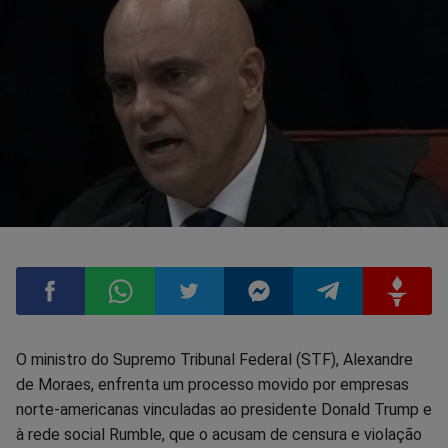
Compartilhar
Compartilhar
Compartilhar
Compartilhar
Compartilhar
Compart
O ministro do Supremo Tribunal Federal (STF), Alexandre
de Moraes, enfrenta um processo movido por empresas
no
no
no
no
no
no
norte-americanas vinculadas ao presidente Donald Trump e
à rede social Rumble, que o acusam de censura e violação