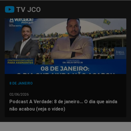
Compartilhar
Compartilhar
Compartilhar
Compartilhar
Compartilhar
Compart
TV JCO
no
no
no
no
no
no
Facebook
Whatsapp
Twitter
Messenger
Telegram
Gettr
8 DE JANEIRO
02/06/2026
Podcast A Verdade: 8 de janeiro... O dia que ainda
não acabou (veja o vídeo)