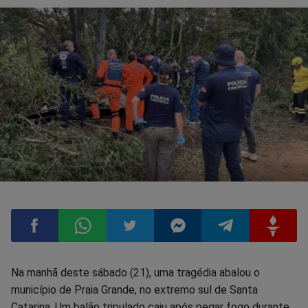
Compartilhar
Compartilhar
Compartilhar
Compartilhar
Compartilhar
Compart
Na manhã deste sábado (21), uma tragédia abalou o
município de Praia Grande, no extremo sul de Santa
no
no
no
no
no
no
Catarina. Um balão tripulado caiu após pegar fogo durante