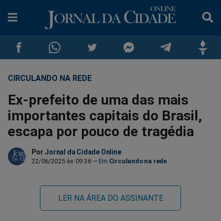
CIRCULANDO NA REDE
Compartilhar
Compartilhar
Compartilhar
Compartilhar
Compartilhar
Compar
Ex-prefeito de uma das mais
no
no
no
no
no
no
importantes capitais do Brasil,
escapa por pouco de tragédia
Facebook
Whatsapp
Twitter
Messenger
Telegram
Gettr
Por
Jornal da Cidade Online
22/06/2025 às 09:36
Circulando na rede
LER NA ÁREA DO ASSINANTE